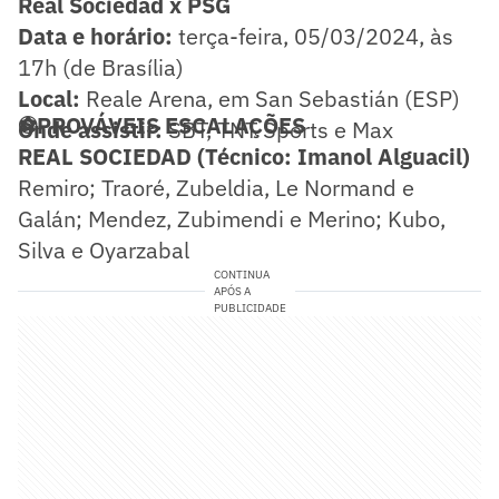
Real Sociedad x PSG
Data e horário:
terça-feira, 05/03/2024, às
17h (de Brasília)
Local:
Reale Arena, em San Sebastián (ESP)
⚽PROVÁVEIS ESCALAÇÕES
Onde assistir:
SBT, TNT Sports e Max
REAL SOCIEDAD (Técnico: Imanol Alguacil)
Remiro; Traoré, Zubeldia, Le Normand e
Galán; Mendez, Zubimendi e Merino; Kubo,
Silva e Oyarzabal
CONTINUA
APÓS A
PUBLICIDADE