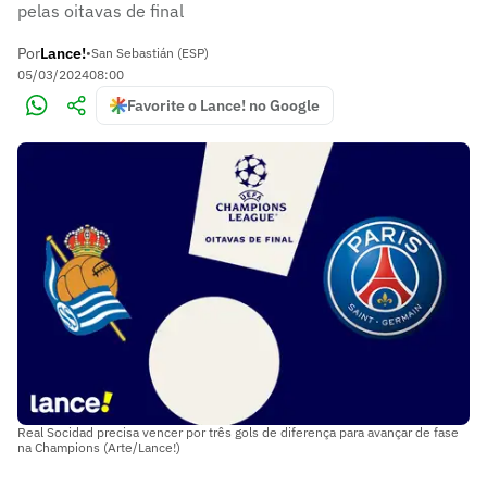
pelas oitavas de final
Por
Lance!
•
San Sebastián (ESP)
05/03/2024
08:00
Favorite o Lance! no Google
Real Socidad precisa vencer por três gols de diferença para avançar de fase
na Champions (Arte/Lance!)