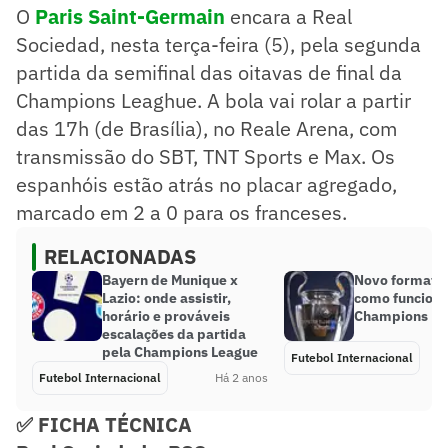
O
Paris Saint-Germain
encara a Real
Sociedad, nesta terça-feira (5), pela segunda
partida da semifinal das oitavas de final da
Champions Leaghue. A bola vai rolar a partir
das 17h (de Brasília), no Reale Arena, com
transmissão do SBT, TNT Sports e Max. Os
espanhóis estão atrás no placar agregado,
marcado em 2 a 0 para os franceses.
RELACIONADAS
Bayern de Munique x
Novo formato
Lazio: onde assistir,
como funciona
horário e prováveis
Champions Le
escalações da partida
pela Champions League
Futebol Internacional
Futebol Internacional
Há 2 anos
✅ FICHA TÉCNICA