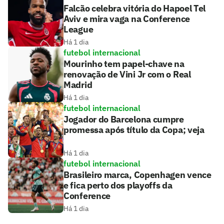
Falcão celebra vitória do Hapoel Tel
Aviv e mira vaga na Conference
League
Há 1 dia
futebol internacional
Mourinho tem papel-chave na
renovação de Vini Jr com o Real
Madrid
Há 1 dia
futebol internacional
Jogador do Barcelona cumpre
promessa após título da Copa; veja
Há 1 dia
futebol internacional
Brasileiro marca, Copenhagen vence
e fica perto dos playoffs da
Conference
Há 1 dia