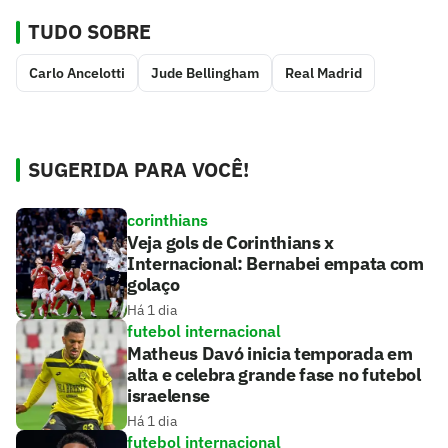
TUDO SOBRE
Carlo Ancelotti
Jude Bellingham
Real Madrid
SUGERIDA PARA VOCÊ!
corinthians
Veja gols de Corinthians x
Internacional: Bernabei empata com
golaço
Há 1 dia
futebol internacional
Matheus Davó inicia temporada em
alta e celebra grande fase no futebol
israelense
Há 1 dia
futebol internacional