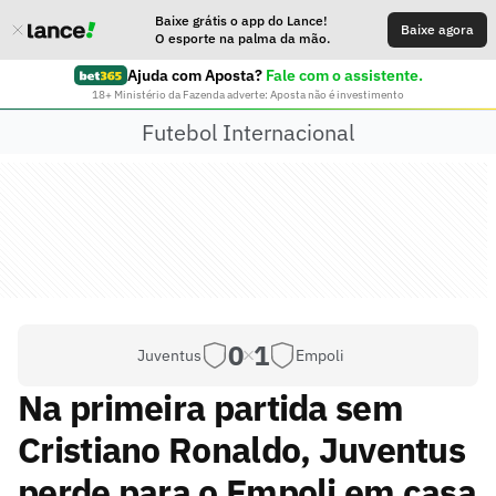
Baixe grátis o app do Lance!
Baixe agora
O esporte na palma da mão.
Ajuda com Aposta?
Fale com o assistente.
18+ Ministério da Fazenda adverte: Aposta não é investimento
Futebol Internacional
0
1
Juventus
Empoli
Na primeira partida sem
Cristiano Ronaldo, Juventus
perde para o Empoli em casa