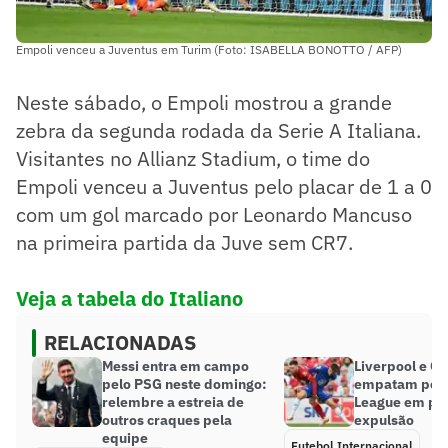
Empoli venceu a Juventus em Turim (Foto: ISABELLA BONOTTO / AFP)
Neste sábado, o Empoli mostrou a grande
zebra da segunda rodada da Serie A Italiana.
Visitantes no Allianz Stadium, o time do
Empoli venceu a Juventus pelo placar de 1 a 0
com um gol marcado por Leonardo Mancuso
na primeira partida da Juve sem CR7.
Veja a tabela do Italiano
RELACIONADAS
Messi entra em campo
Liverpool e C
pelo PSG neste domingo:
empatam pela
relembre a estreia de
League em pa
outros craques pela
expulsão
equipe
Futebol Internacional