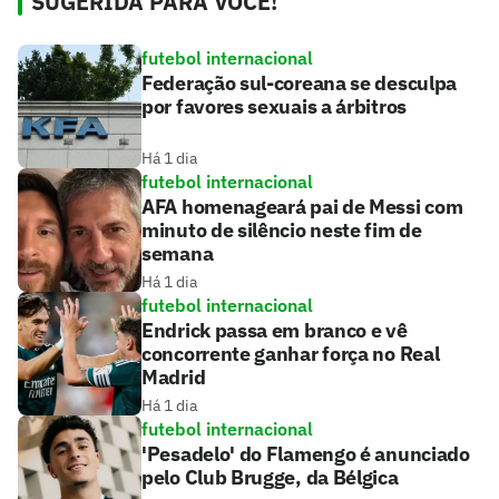
SUGERIDA PARA VOCÊ!
futebol internacional
Federação sul-coreana se desculpa
por favores sexuais a árbitros
Há 1 dia
futebol internacional
AFA homenageará pai de Messi com
minuto de silêncio neste fim de
semana
Há 1 dia
futebol internacional
Endrick passa em branco e vê
concorrente ganhar força no Real
Madrid
Há 1 dia
futebol internacional
'Pesadelo' do Flamengo é anunciado
pelo Club Brugge, da Bélgica