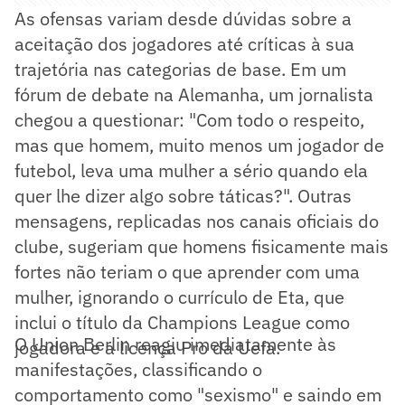
As ofensas variam desde dúvidas sobre a
aceitação dos jogadores até críticas à sua
trajetória nas categorias de base. Em um
fórum de debate na Alemanha, um jornalista
chegou a questionar: "Com todo o respeito,
mas que homem, muito menos um jogador de
futebol, leva uma mulher a sério quando ela
quer lhe dizer algo sobre táticas?". Outras
mensagens, replicadas nos canais oficiais do
clube, sugeriam que homens fisicamente mais
fortes não teriam o que aprender com uma
mulher, ignorando o currículo de Eta, que
inclui o título da Champions League como
O Union Berlin reagiu imediatamente às
jogadora e a licença Pro da Uefa.
manifestações, classificando o
comportamento como "sexismo" e saindo em