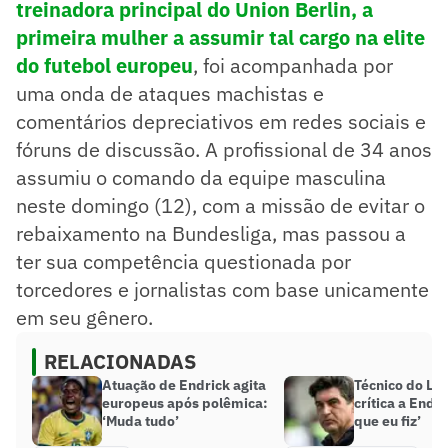
treinadora principal do Union Berlin, a
primeira mulher a assumir tal cargo na elite
do futebol europeu
, foi acompanhada por
uma onda de ataques machistas e
comentários depreciativos em redes sociais e
fóruns de discussão. A profissional de 34 anos
assumiu o comando da equipe masculina
neste domingo (12), com a missão de evitar o
rebaixamento na Bundesliga, mas passou a
ter sua competência questionada por
torcedores e jornalistas com base unicamente
em seu gênero.
RELACIONADAS
Atuação de Endrick agita
Técnico do Lyo
europeus após polêmica:
crítica a Endri
‘Muda tudo’
que eu fiz’