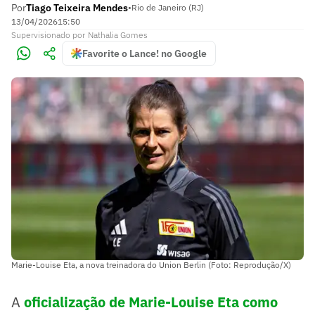
Por
Tiago Teixeira Mendes
•
Rio de Janeiro (RJ)
13/04/2026
15:50
Supervisionado
por
Nathalia Gomes
Favorite o Lance! no Google
Marie-Louise Eta, a nova treinadora do Union Berlin (Foto: Reprodução/X)
A
oficialização de Marie-Louise Eta como