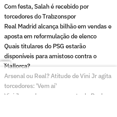
Com festa, Salah é recebido por
torcedores do Trabzonspor
Real Madrid alcança bilhão em vendas e
aposta em reformulação de elenco
Quais titulares do PSG estarão
disponíveis para amistoso contra o
Mallorca?
Arsenal ou Real? Atitude de Vini Jr agita
torcedores: 'Vem aí'
Vini Jr. recebe nova proposta do Real
Madrid em meio a interesse do Arsenal
Real Madrid avança por Diomande e