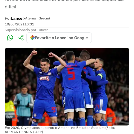
difícil
Por
Lance!
•
Atenas (Grécia)
10/03/2021
10:31
Supervisionado
por
Lance!
Favorite o Lance! no Google
Em 2020, Olympiacos superou o Arsenal no Emirates Stadium (Foto:
ADRIAN DENNIS / AFP)