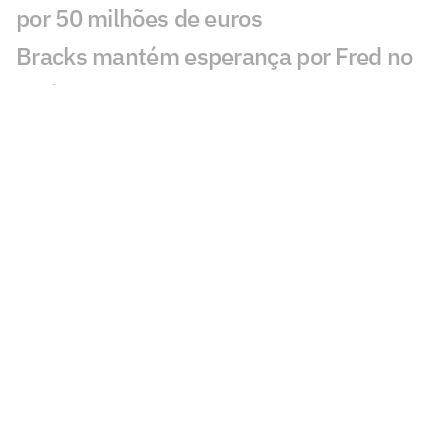
por 50 milhões de euros
Bracks mantém esperança por Fred no
Atlético: 'Temos essa chama acesa'
Ansu Fati destaca estilo de Filipe Luís no
Monaco: 'Vai ser bom para mim'
Ex-Botafogo, Lucas Perri se aproxima de
clube da Itália
Após fracasso na Copa do Mundo,
Uruguai anuncia Diego Forlán como novo
técnico
Copa Feminina irá parar calendário do
futebol brasileiro por até 45 dias;