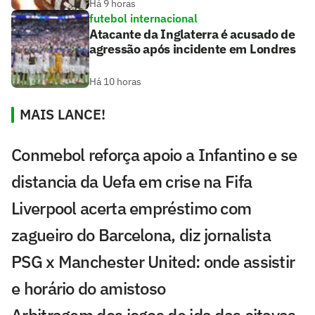
Há 9 horas
futebol internacional
Atacante da Inglaterra é acusado de
agressão após incidente em Londres
Há 10 horas
MAIS LANCE!
Conmebol reforça apoio a Infantino e se
distancia da Uefa em crise na Fifa
Liverpool acerta empréstimo com
zagueiro do Barcelona, diz jornalista
PSG x Manchester United: onde assistir
e horário do amistoso
Arbitragem dos jogos de ida das oitavas