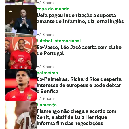
Há 8 horas
copa do mundo
Uefa pagou indenização a suposta
amante de Infantino, diz jornal inglês
Há 8 horas
futebol internacional
Ex-Vasco, Léo Jacó acerta com clube
de Portugal
Há 8 horas
palmeiras
Ex-Palmeiras, Richard Ríos desperta
interesse de europeus e pode deixar
o Benfica
Há 9 horas
flamengo
Flamengo não chega a acordo com
Zenit, e staff de Luiz Henrique
informa fim das negociações