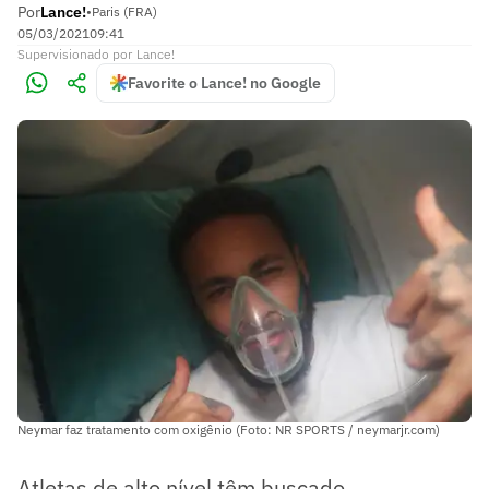
Por
Lance!
•
Paris (FRA)
05/03/2021
09:41
Supervisionado
por
Lance!
Favorite o Lance! no Google
Neymar faz tratamento com oxigênio (Foto: NR SPORTS / neymarjr.com)
Atletas de alto nível têm buscado