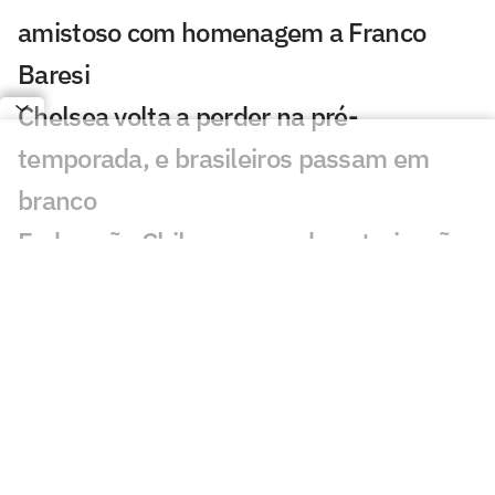
amistoso com homenagem a Franco
Baresi
Chelsea volta a perder na pré-
temporada, e brasileiros passam em
branco
Federação Chilena concede autorização
especial para Vozinha; entenda
Veja gol em Chelsea x Juventus: Edon
Zhegrova decide amistoso
AO VIVO: Acompanhe a quarta-feira
(05) do mercado da bola internacional
Arsenal avança por Bruno Guimarães e