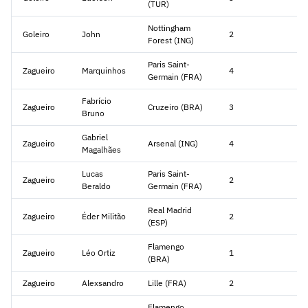
(TUR)
Nottingham
Goleiro
John
2
Forest (ING)
Paris Saint-
Zagueiro
Marquinhos
4
Germain (FRA)
Fabrício
Zagueiro
Cruzeiro (BRA)
3
Bruno
Gabriel
Zagueiro
Arsenal (ING)
4
Magalhães
Lucas
Paris Saint-
Zagueiro
2
Beraldo
Germain (FRA)
Real Madrid
Zagueiro
Éder Militão
2
(ESP)
Flamengo
Zagueiro
Léo Ortiz
1
(BRA)
Zagueiro
Alexsandro
Lille (FRA)
2
Flamengo