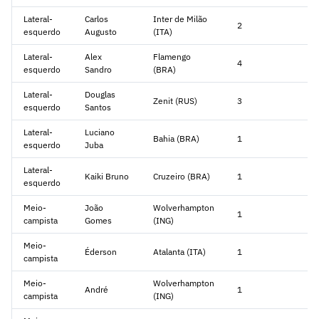
Lateral-
Carlos
Inter de Milão
2
esquerdo
Augusto
(ITA)
Lateral-
Alex
Flamengo
4
esquerdo
Sandro
(BRA)
Lateral-
Douglas
Zenit (RUS)
3
esquerdo
Santos
Lateral-
Luciano
Bahia (BRA)
1
esquerdo
Juba
Lateral-
Kaiki Bruno
Cruzeiro (BRA)
1
esquerdo
Meio-
João
Wolverhampton
1
campista
Gomes
(ING)
Meio-
Éderson
Atalanta (ITA)
1
campista
Meio-
Wolverhampton
André
1
campista
(ING)