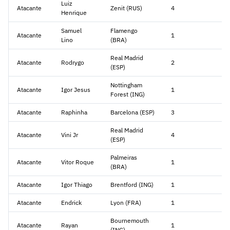
Luiz
Atacante
Zenit (RUS)
4
Henrique
Samuel
Flamengo
Atacante
1
Lino
(BRA)
Real Madrid
Atacante
Rodrygo
2
(ESP)
Nottingham
Atacante
Igor Jesus
1
Forest (ING)
Atacante
Raphinha
Barcelona (ESP)
3
Real Madrid
Atacante
Vini Jr
4
(ESP)
Palmeiras
Atacante
Vitor Roque
1
(BRA)
Atacante
Igor Thiago
Brentford (ING)
1
Atacante
Endrick
Lyon (FRA)
1
Bournemouth
Atacante
Rayan
1
(ING)