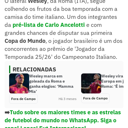
O lateral
Wesley
, da Roma (ITA), segue
colhendo os frutos da boa temporada com a
camisa do time italiano. Um dos integrantes
da
pré-lista de Carlo Ancelotti
e com
grandes chances de disputar sua primeira
Copa do Mundo
, o jogador brasileiro é um dos
concorrentes ao prêmio de 'Jogador da
Temporada 25/26' do Campeonato Italiano.
RELACIONADAS
Wesley marca em
Wesley vira a
goleada da Roma e
Europa em jo
ganha elogios: ‘Mamma
Roma: ‘É impo
Mia’
Fora de Campo
Fora de Campo
Há 3 meses
➡️
Tudo sobre os maiores times e as estrelas
de futebol do mundo no WhatsApp. Siga o