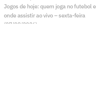
Jogos de hoje: quem joga no futebol e
onde assistir ao vivo – sexta-feira
(07/08/2026)
Ex-Fluminense entra na mira de
Manchester United e Arsenal, diz jornal
Veja gols em Bayern de Munique x
Aston Villa: João Gomes diminui
Liverpool x Monaco: onde assistir,
horário e prováveis escalações
Lúcio de Castro: Fifa, Infantino e o
fantasma de ghost
Chelsea x Milan: onde assistir, horário e