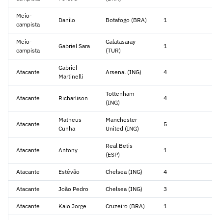
Meio-
Danilo
Botafogo (BRA)
1
campista
Meio-
Galatasaray
Gabriel Sara
1
campista
(TUR)
Gabriel
Atacante
Arsenal (ING)
4
Martinelli
Tottenham
Atacante
Richarlison
4
(ING)
Matheus
Manchester
Atacante
5
Cunha
United (ING)
Real Betis
Atacante
Antony
1
(ESP)
Atacante
Estêvão
Chelsea (ING)
4
Atacante
João Pedro
Chelsea (ING)
3
Atacante
Kaio Jorge
Cruzeiro (BRA)
1