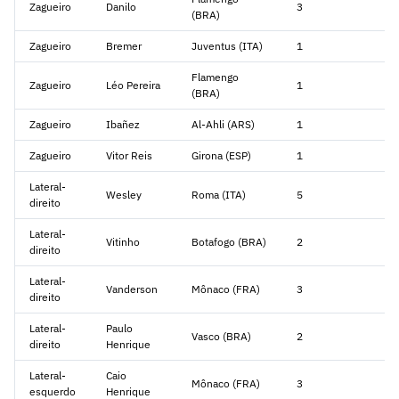
Zagueiro
Danilo
3
(BRA)
Zagueiro
Bremer
Juventus (ITA)
1
Flamengo
Zagueiro
Léo Pereira
1
(BRA)
Zagueiro
Ibañez
Al-Ahli (ARS)
1
Zagueiro
Vitor Reis
Girona (ESP)
1
Lateral-
Wesley
Roma (ITA)
5
direito
Lateral-
Vitinho
Botafogo (BRA)
2
direito
Lateral-
Vanderson
Mônaco (FRA)
3
direito
Lateral-
Paulo
Vasco (BRA)
2
direito
Henrique
Lateral-
Caio
Mônaco (FRA)
3
esquerdo
Henrique