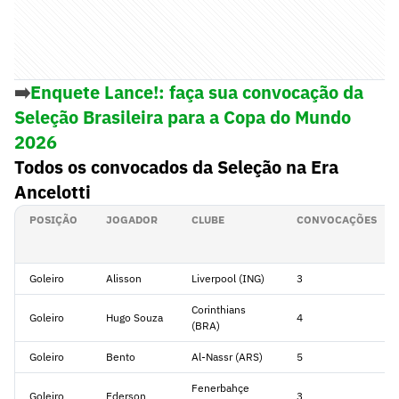
➡️
Enquete Lance!: faça sua convocação da
Seleção Brasileira para a Copa do Mundo
2026
Todos os convocados da Seleção na Era
Ancelotti
POSIÇÃO
JOGADOR
CLUBE
CONVOCAÇÕES
Goleiro
Alisson
Liverpool (ING)
3
Corinthians
Goleiro
Hugo Souza
4
(BRA)
Goleiro
Bento
Al-Nassr (ARS)
5
Fenerbahçe
Goleiro
Ederson
3