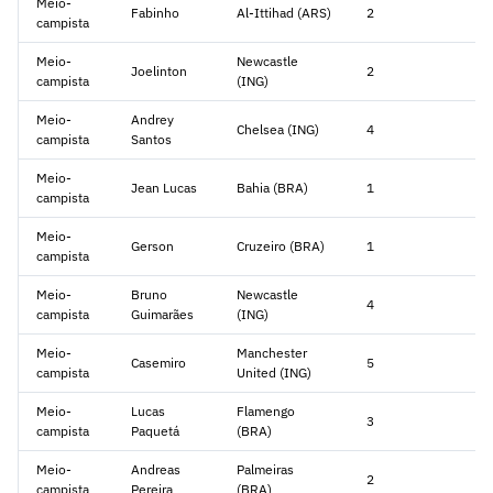
Meio-
Fabinho
Al-Ittihad (ARS)
2
campista
Meio-
Newcastle
Joelinton
2
campista
(ING)
Meio-
Andrey
Chelsea (ING)
4
campista
Santos
Meio-
Jean Lucas
Bahia (BRA)
1
campista
Meio-
Gerson
Cruzeiro (BRA)
1
campista
Meio-
Bruno
Newcastle
4
campista
Guimarães
(ING)
Meio-
Manchester
Casemiro
5
campista
United (ING)
Meio-
Lucas
Flamengo
3
campista
Paquetá
(BRA)
Meio-
Andreas
Palmeiras
2
campista
Pereira
(BRA)