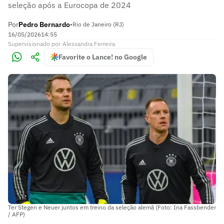
seleção após a Eurocopa de 2024
Por
Pedro Bernardo
•
Rio de Janeiro (RJ)
16/05/2026
14:55
Supervisionado
por
Alessandra Ferreira
Favorite o Lance! no Google
Ter Stegen e Neuer juntos em treino da seleção alemã (Foto: Ina Fassbender
/ AFP)