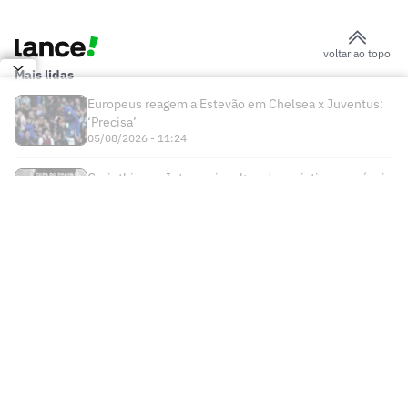
voltar ao topo
Mais lidas
Europeus reagem a Estevão em Chelsea x Juventus:
‘Precisa’
05/08/2026 - 11:24
Corinthians x Internacional: onde assistir e prováveis
escalações do jogo pela Copa do Brasil
05/08/2026 - 10:52
Times
Futebol Nacional
Atlético Mineiro
Futebol Internacional
Brasileirão Série A
Bahia
Esportes
Libertadores
Copa do Brasil