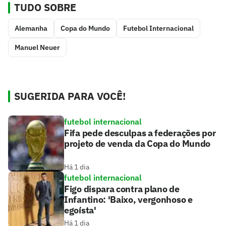
TUDO SOBRE
Alemanha
Copa do Mundo
Futebol Internacional
Manuel Neuer
SUGERIDA PARA VOCÊ!
futebol internacional
Fifa pede desculpas a federações por
projeto de venda da Copa do Mundo
Há 1 dia
futebol internacional
Figo dispara contra plano de
Infantino: 'Baixo, vergonhoso e
egoísta'
Há 1 dia