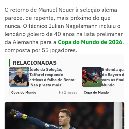
O retorno de Manuel Neuer à seleção alemã
parece, de repente, mais próximo do que
nunca. O técnico Julian Nagelsmann incluiu o
lendário goleiro de 40 anos na lista preliminar
da Alemanha para a
Copa do Mundo de 2026
,
composta por 55 jogadores.
RELACIONADAS
Ídolo da Seleção,
Entenda qual 
Taffarel responde
do Bayern de
críticas à falha de Bento:
com as finais
‘Não presta mais’
Mundo
Copa do Mundo
Há 2 meses
Copa do Mundo