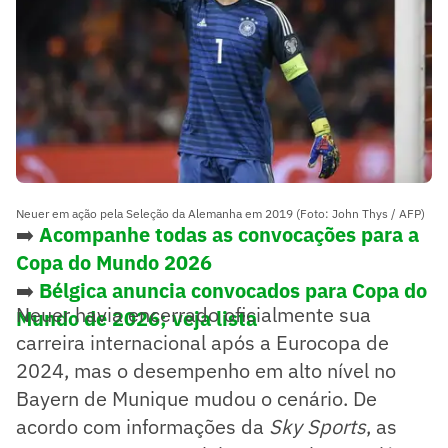
Neuer em ação pela Seleção da Alemanha em 2019 (Foto: John Thys / AFP)
➡️
Acompanhe todas as convocações para a
Copa do Mundo 2026
➡️
Bélgica anuncia convocados para Copa do
Neuer havia encerrado oficialmente sua
Mundo de 2026; veja lista
carreira internacional após a Eurocopa de
2024, mas o desempenho em alto nível no
Bayern de Munique mudou o cenário. De
acordo com informações da
Sky Sports
, as