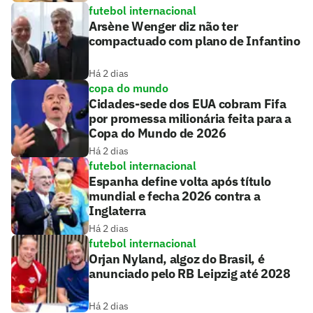
futebol internacional
Arsène Wenger diz não ter
compactuado com plano de Infantino
Há 2 dias
copa do mundo
Cidades-sede dos EUA cobram Fifa
por promessa milionária feita para a
Copa do Mundo de 2026
Há 2 dias
futebol internacional
Espanha define volta após título
mundial e fecha 2026 contra a
Inglaterra
Há 2 dias
futebol internacional
Orjan Nyland, algoz do Brasil, é
anunciado pelo RB Leipzig até 2028
Há 2 dias