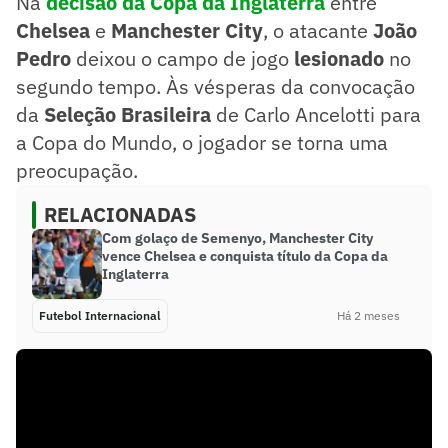
Na
decisão da Copa da Inglaterra
entre
Chelsea
e
Manchester City
, o atacante
João
Pedro
deixou o campo de jogo
lesionado
no
segundo tempo. Às vésperas da convocação
da
Seleção Brasileira
de Carlo Ancelotti para
a Copa do Mundo, o jogador se torna uma
preocupação.
RELACIONADAS
Com golaço de Semenyo, Manchester City
vence Chelsea e conquista título da Copa da
Inglaterra
Futebol Internacional
Há 2 meses