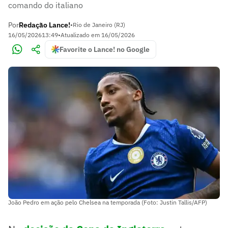
comando do italiano
Por
Redação Lance!
•
Rio de Janeiro (RJ)
16/05/2026
13:49
•
Atualizado em
16/05/2026
Favorite o Lance! no Google
João Pedro em ação pelo Chelsea na temporada (Foto: Justin Tallis/AFP)