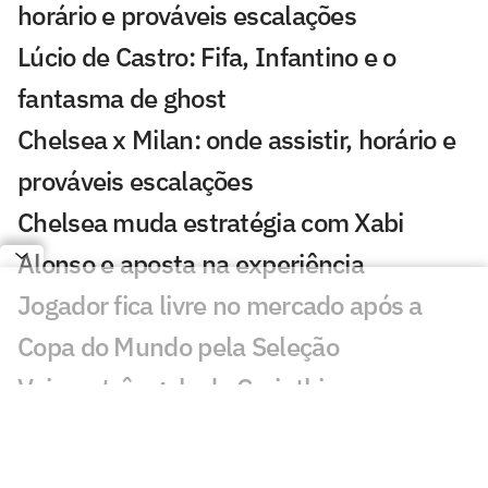
horário e prováveis escalações
Lúcio de Castro: Fifa, Infantino e o
fantasma de ghost
Chelsea x Milan: onde assistir, horário e
prováveis escalações
Chelsea muda estratégia com Xabi
Alonso e aposta na experiência
Jogador fica livre no mercado após a
Copa do Mundo pela Seleção
Veja os três gols de Corinthians x
Internacional pela Copa do Brasil
Matheus Davó inicia temporada em alta