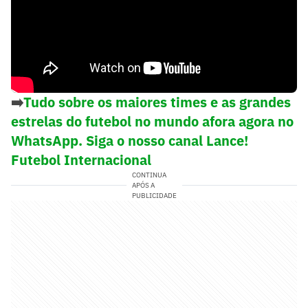
➡️
Tudo sobre os maiores times e as grandes
estrelas do futebol no mundo afora agora no
WhatsApp. Siga o nosso canal Lance!
Futebol Internacional
CONTINUA
APÓS A
PUBLICIDADE