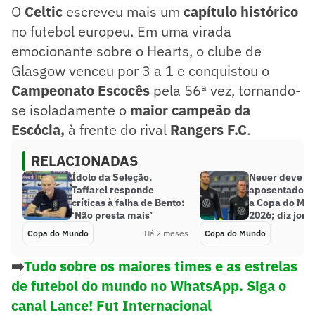
O
Celtic
escreveu mais um
capítulo histórico
no futebol europeu. Em uma virada
emocionante sobre o Hearts, o clube de
Glasgow venceu por 3 a 1 e conquistou o
Campeonato Escocês
pela 56ª vez, tornando-
se isoladamente o
maior campeão da
Escócia,
à frente do rival
Rangers F.C
.
RELACIONADAS
Ídolo da Seleção,
Neuer deve vo
Taffarel responde
aposentadoria
críticas à falha de Bento:
a Copa do Mu
‘Não presta mais’
2026; diz jorn
Copa do Mundo
Há 2 meses
Copa do Mundo
➡️
Tudo sobre os maiores times e as estrelas
de futebol do mundo no WhatsApp. Siga o
canal Lance! Fut Internacional