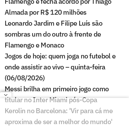
Flamengo e fecha acordo por Thiago
Almada por R$ 120 milhões
Leonardo Jardim e Filipe Luís são
sombras um do outro à frente de
Flamengo e Monaco
Jogos de hoje: quem joga no futebol e
onde assistir ao vivo – quinta-feira
(06/08/2026)
Messi brilha em primeiro jogo como
titular no Inter Miami pós-Copa
Kerolin no Barcelona: 'Vir para cá me
aproxima de ser a melhor do mundo'