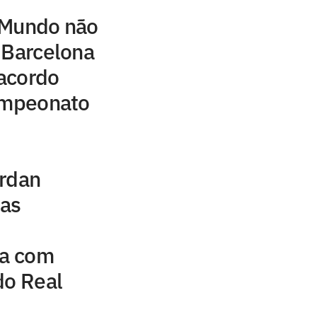
 Mundo não
 Barcelona
acordo
campeonato
ordan
uas
na com
do Real