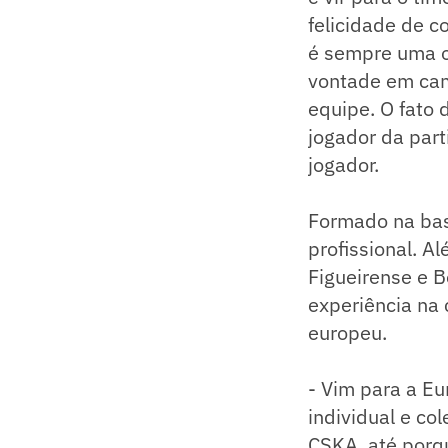
felicidade de c
é sempre uma ob
vontade em cam
equipe. O fato d
jogador da part
jogador.
Formado na bas
profissional. A
Figueirense e B
experiência na 
europeu.
- Vim para a Eu
individual e co
CSKA, até porq