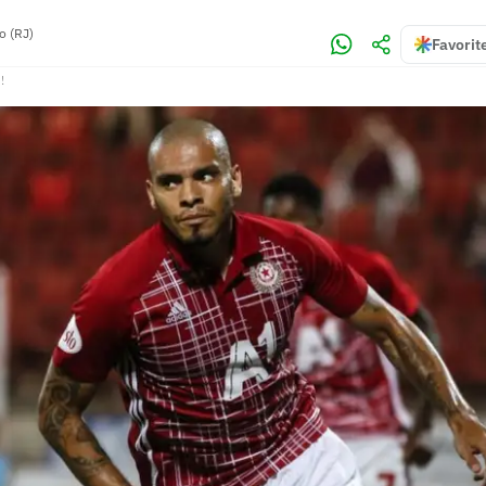
o (RJ)
Favorit
!