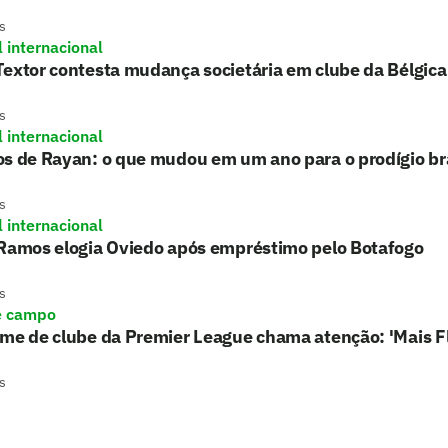
s
l internacional
extor contesta mudança societária em clube da Bélgica
s
l internacional
s de Rayan: o que mudou em um ano para o prodígio bra
s
l internacional
 Ramos elogia Oviedo após empréstimo pelo Botafogo
s
e campo
rme de clube da Premier League chama atenção: 'Mais 
s