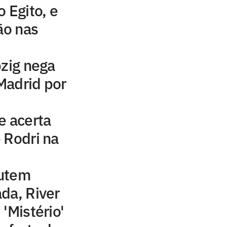
 Egito, e
ão nas
pzig nega
Madrid por
e acerta
 Rodri na
cutem
da, River
'Mistério'