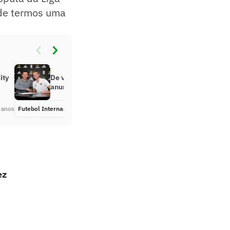
 de termos uma
ity
De volta a Inglaterra, Schürrle é
anunciado como reforço do Fulham
 anos
Futebol Internacional
Há 8 anos
ez