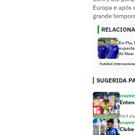
Europa e após 
grande temporad
RELACION
Ex-Flu,
expecta
Al-Nasr
Futebol Internaciona
SUGERIDA PA
cruzei
Entend
Há 4 dia
cruzei
Clube 