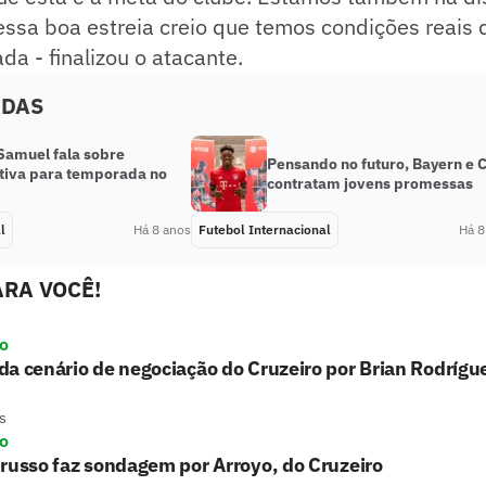
essa boa estreia creio que temos condições reais
a - finalizou o atacante.
ADAS
 Samuel fala sobre
Pensando no futuro, Bayern e C
tiva para temporada no
contratam jovens promessas
l
Há 8 anos
Futebol Internacional
Há 8
RA VOCÊ!
ro
a cenário de negociação do Cruzeiro por Brian Rodrígu
s
ro
russo faz sondagem por Arroyo, do Cruzeiro