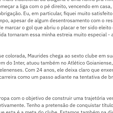
omeçar a liga com o pé direito, vencendo em casa,
rigação. Eu, em particular, fiquei muito satisfeito
po, apesar de algum desentrosamento com o res
e marcar o gol que abriu o placar e ter sido eleito
ida tornaram essa minha estreia muito especial - 
e colorada, Maurides chega ao sexto clube em sua
lém do Inter, atuou também no Atlético Goianiense,
elenenses. Com 24 anos, ele deixa claro que enxe
carreira como um passo adiante na tentativa de bri
ropa com o objetivo de construir uma trajetória v
letivamente. Tenho a pretensão de conquistar títul
ue esta é a meta do clube. Estamos também na di