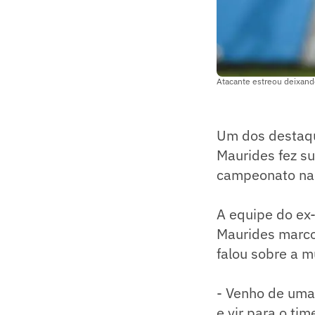
Atacante estreou deixand
Um dos destaque
Maurides fez su
campeonato nac
A equipe do ex-
Maurides marcou
falou sobre a m
- Venho de uma
e vir para o ti