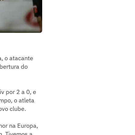
, o atacante
abertura do
v por 2 a 0, e
mpo, o atleta
ovo clube.
hor na Europa,
m. Tivemos a