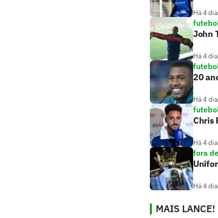
Há 4 dia
futebo
John T
Há 4 dia
futebo
20 ano
Há 4 dia
futebo
Chris
Há 4 dia
fora d
Unifo
Há 4 dia
MAIS LANCE!