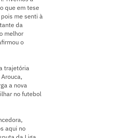
 o que em tese
 pois me senti à
tante da
 o melhor
afirmou o
 trajetória
 Arouca,
rga a nova
lhar no futebol
encedora,
os aqui no
sputa da Liga