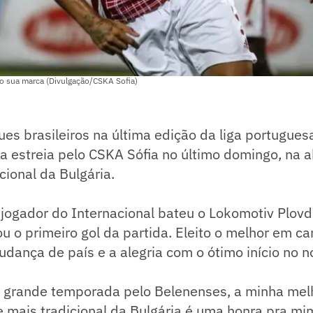
o sua marca (Divulgação/CSKA Sofia)
s brasileiros na última edição da liga portuguesa
a estreia pelo CSKA Sófia no último domingo, na 
ional da Bulgária.
jogador do Internacional bateu o Lokomotiv Plovdi
 o primeiro gol da partida. Eleito o melhor em ca
udança de país e a alegria com o ótimo início no n
 grande temporada pelo Belenenses, a minha mel
me mais tradicional da Bulgária é uma honra pra mi