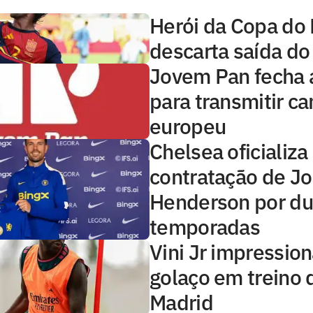
Herói da Copa do
descarta saída do
Jovem Pan fecha 
para transmitir 
europeu
Chelsea oficializa
contratação de J
Henderson por d
temporadas
Vini Jr impressio
golaço em treino 
Madrid