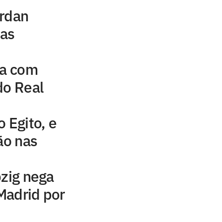
ordan
uas
na com
do Real
 Egito, e
ão nas
pzig nega
Madrid por