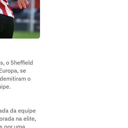
, o Sheffield
Europa, se
 demitiram o
ipe.
ada da equipe
rada na elite,
is por uma