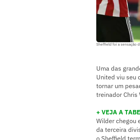
Sheffield foi a sensação 
Uma das grandes
United viu seu 
tornar um pesad
treinador Chri
+ VEJA A TAB
Wilder chegou 
da terceira div
o Sheffield ter