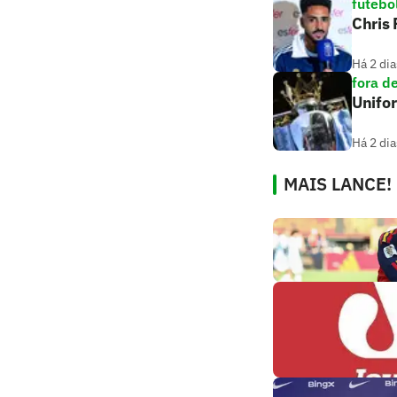
futebo
Chris
Há 2 dia
fora d
Unifo
Há 2 dia
MAIS LANCE!