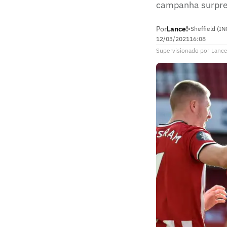
campanha surpree
Por
Lance!
•
Sheffield (IN
12/03/2021
16:08
Supervisionado
por
Lance