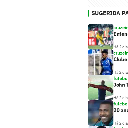
SUGERIDA PA
cruzei
Entend
Há 2 dia
cruzei
Clube 
Há 2 dia
futebo
John T
Há 2 dia
futebo
20 ano
Há 2 dia