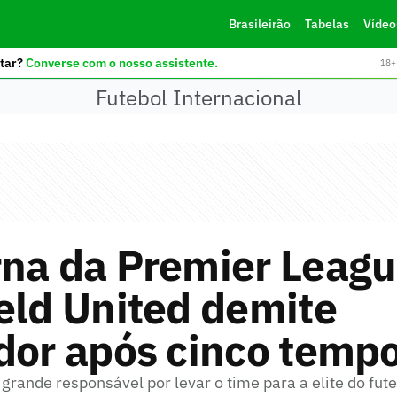
Brasileirão
Tabelas
Vídeo
tar?
Converse com o nosso assistente.
18+ 
Futebol Internacional
na da Premier Leagu
eld United demite
dor após cinco temp
o grande responsável por levar o time para a elite do fute