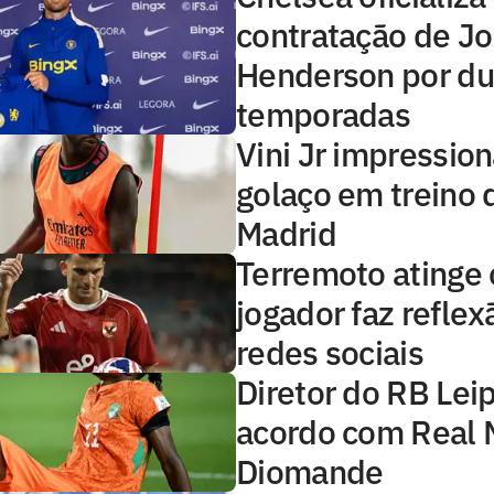
contratação de J
Henderson por d
temporadas
Vini Jr impressio
golaço em treino 
Madrid
Terremoto atinge o
jogador faz reflex
redes sociais
Diretor do RB Lei
acordo com Real 
Diomande