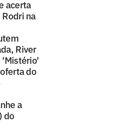
e acerta
 Rodri na
cutem
da, River
'Mistério'
 oferta do
o
nhe a
) do