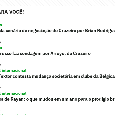
RA VOCÊ!
ro
a cenário de negociação do Cruzeiro por Brian Rodrígu
s
ro
russo faz sondagem por Arroyo, do Cruzeiro
s
l internacional
extor contesta mudança societária em clube da Bélgica
s
l internacional
s de Rayan: o que mudou em um ano para o prodígio bra
s