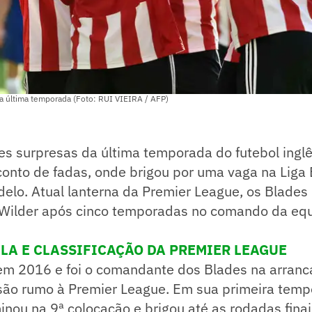
da última temporada (Foto: RUI VIEIRA / AFP)
 surpresas da última temporada do futebol inglês
conto de fadas, onde brigou por uma vaga na Liga 
elo. Atual lanterna da Premier League, os Blades
s Wilder após cinco temporadas no comando da equ
ELA E CLASSIFICAÇÃO DA PREMIER LEAGUE
em 2016 e foi o comandante dos Blades na arranc
isão rumo à Premier League. Em sua primeira tempo
minou na 9ª colocação e brigou até as rodadas fina