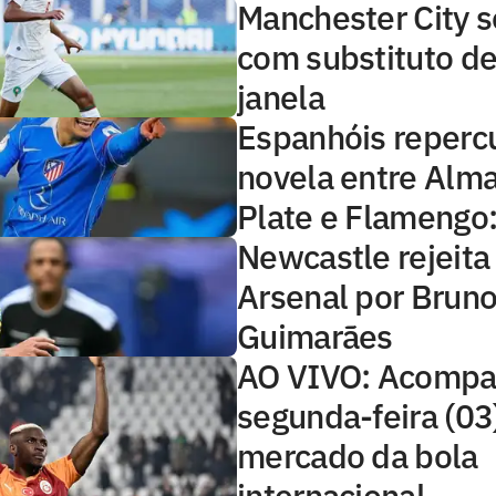
Manchester City s
com substituto de
janela
Espanhóis reper
novela entre Alma
Plate e Flamengo: 
Newcastle rejeita
Arsenal por Brun
Guimarães
AO VIVO: Acompa
segunda-feira (03
mercado da bola
internacional