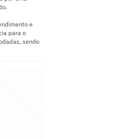
do.
endimento e
ia para o
rodadas, sendo