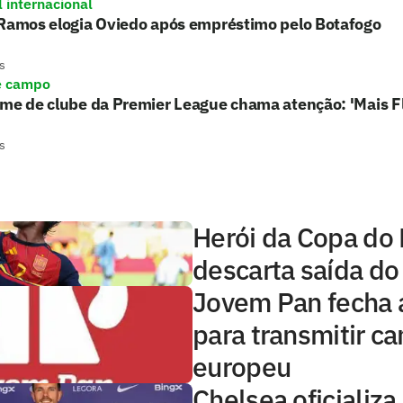
l internacional
 Ramos elogia Oviedo após empréstimo pelo Botafogo
s
e campo
rme de clube da Premier League chama atenção: 'Mais 
s
Herói da Copa do
descarta saída do
Jovem Pan fecha 
para transmitir 
europeu
Chelsea oficializa