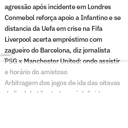
agressão após incidente em Londres
Conmebol reforça apoio a Infantino e se
distancia da Uefa em crise na Fifa
Liverpool acerta empréstimo com
zagueiro do Barcelona, diz jornalista
PSG x Manchester United: onde assistir
e horário do amistoso
Arbitragem dos jogos de ida das oitavas
de final da Libertadores é definida
Sneijder é sincero sobre astro do
Corinthians e revela proposta do Brasil
André brilha, e Wolverhampton avança