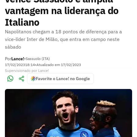
vantagem na liderança do
Italiano
Napolitanos chegam a 18 pontos de diferença para a
vice-líder Inter de Milão, que entra em campo neste
sábado
Por
Lance!
•
Sassuolo (ITA)
17/02/2023
18:14
•
Atualizado em
17/02/2023
Supervisionado
por
Lance!
Favorite o Lance! no Google