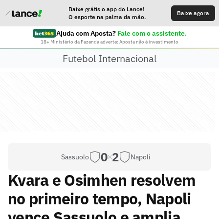
Baixe grátis o app do Lance!
Baixe agora
O esporte na palma da mão.
Ajuda com Aposta?
Fale com o assistente.
18+ Ministério da Fazenda adverte: Aposta não é investimento
Futebol Internacional
0
2
Sassuolo
Napoli
Kvara e Osimhen resolvem
no primeiro tempo, Napoli
vence Sassuolo e amplia