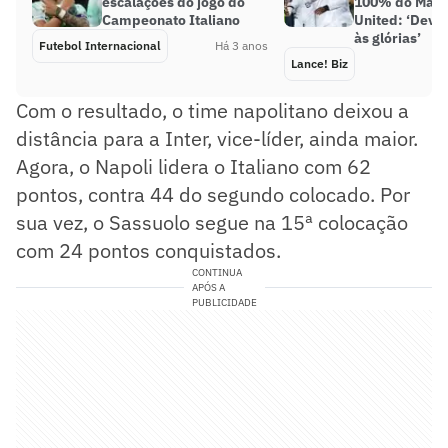
escalações do jogo do
100% do Manc
Campeonato Italiano
United: ‘Devol
às glórias’
Futebol Internacional
Há 3 anos
Lance! Biz
Com o resultado, o time napolitano deixou a
distância para a Inter, vice-líder, ainda maior.
Agora, o Napoli lidera o Italiano com 62
pontos, contra 44 do segundo colocado. Por
sua vez, o Sassuolo segue na 15ª colocação
com 24 pontos conquistados.
CONTINUA
APÓS A
PUBLICIDADE