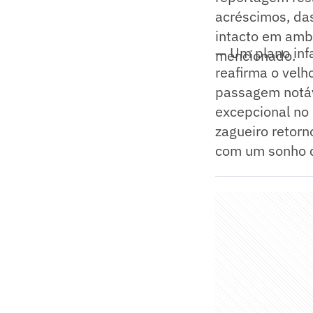
acréscimos, das
intacto em amba
— Um plano infa
mencionado.
reafirma o vel
passagem notáv
excepcional no 
zagueiro retor
com um sonho cl