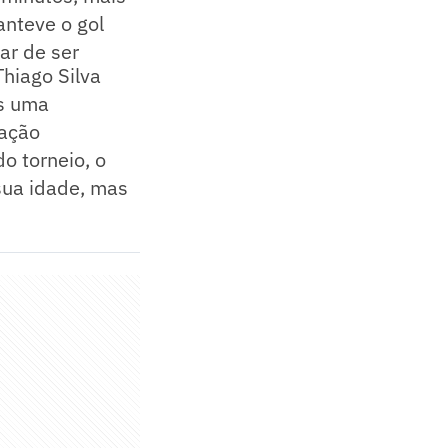
anteve o gol
ar de ser
hiago Silva
ós uma
uação
o torneio, o
sua idade, mas