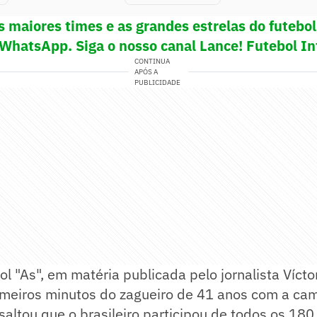
s maiores times e as grandes estrelas do futeb
 WhatsApp. Siga o nosso canal Lance! Futebol In
CONTINUA
APÓS A
PUBLICIDADE
ol "As", em matéria publicada pelo jornalista Vícto
imeiros minutos do zagueiro de 41 anos com a cam
altou que o brasileiro participou de todos os 180