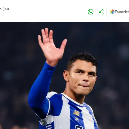
o (RJ)
Favorit