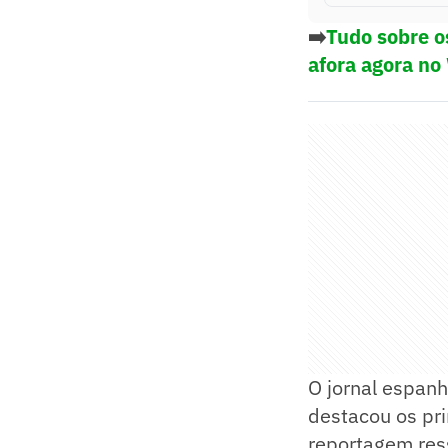
➡️
Tudo sobre o
afora agora no
O jornal espanh
destacou os pr
reportagem ress