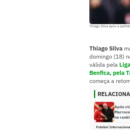
Thiago Silva após a partid
Thiago Silva
ma
domingo (18) na
válida pela
Lig
Benfica, pela 
começa a retoma
RELACION
Após vi
Marrocos
no ranki
Futebol Internaciona