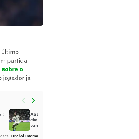
 último
em partida
 sobre o
 jogador já
’:
Atitude de Vini Jr pelo Real Madrid
-
chama a atenção de técnico: ‘Nós
vamos multar’
meses
Futebol Internacional
Há 6 meses