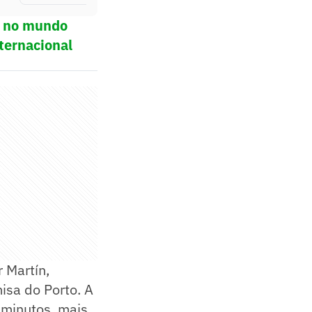
ol no mundo
ternacional
r Martín,
isa do Porto. A
 minutos, mais