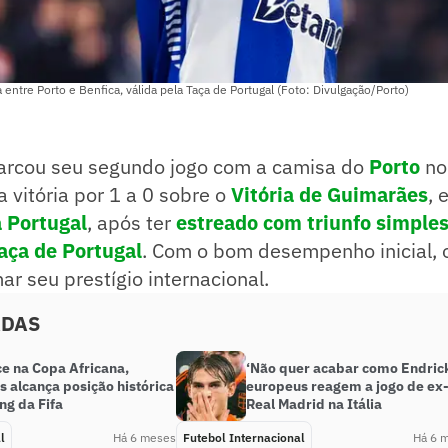
a entre Porto e Benfica, válida pela Taça de Portugal (Foto: Divulgação/Porto)
rcou seu segundo jogo com a camisa do
Porto
no
 vitória por 1 a 0 sobre o
Vitória de Guimarães
, 
a Portugal
, após ter
estreado com triunfo simples
Taça de Portugal
. Com o bom desempenho inicial, o
r seu prestígio internacional.
ADAS
ce na Copa Africana,
‘Não quer acabar como Endrick
 alcança posição histórica
europeus reagem a jogo de ex
ng da Fifa
Real Madrid na Itália
l
Há 6 meses
Futebol Internacional
Há 6 