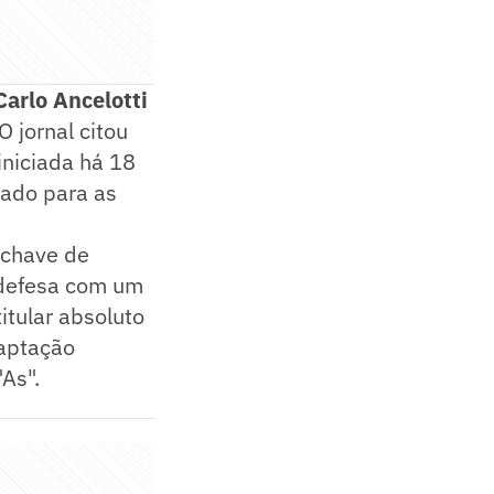
Carlo Ancelotti
 O jornal citou
 iniciada há 18
cado para as
-chave de
 defesa com um
itular absoluto
daptação
As".