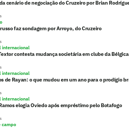
a cenário de negociação do Cruzeiro por Brian Rodrígu
s
ro
russo faz sondagem por Arroyo, do Cruzeiro
s
l internacional
extor contesta mudança societária em clube da Bélgica
s
l internacional
s de Rayan: o que mudou em um ano para o prodígio bra
s
l internacional
 Ramos elogia Oviedo após empréstimo pelo Botafogo
s
e campo