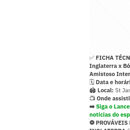
✅
FICHA TÉC
Inglaterra x B
Amistoso Inter
🗓️
Data e horár
🏟️
Local:
St Ja
📺
Onde assist
➡️
Siga o Lanc
notícias do es
⚽ PROVÁVEIS