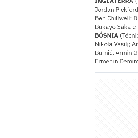
INGLATERRA
(
Jordan Pickford
Ben Chillwell; 
Bukayo Saka e 
BÓSNIA
(Técni
Nikola Vasilj; 
Burnić, Armin G
Ermedin Demiro