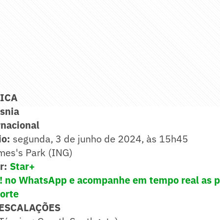
NICA
ósnia
nacional
io:
segunda, 3 de junho de 2024, às 15h45
mes's Park (ING)
ir:
Star+
e! no WhatsApp e acompanhe em tempo real as p
porte
 ESCALAÇÕES