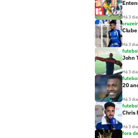
Entend
Há 3 dia
cruzei
Clube 
Há 3 dia
futebo
John T
Há 3 dia
futebo
20 ano
Há 3 dia
futebo
Chris
Há 3 dia
fora d