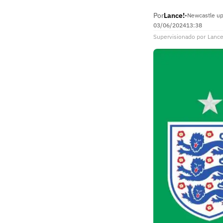
Por
Lance!
•
Newcastle up
03/06/2024
13:38
Supervisionado
por
Lance