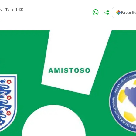
on Tyne (ING)
Favorit
!