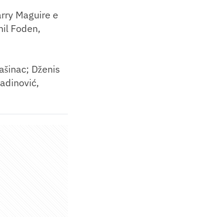
arry Maguire e
hil Foden,
ašinac; Dženis
d­inović,