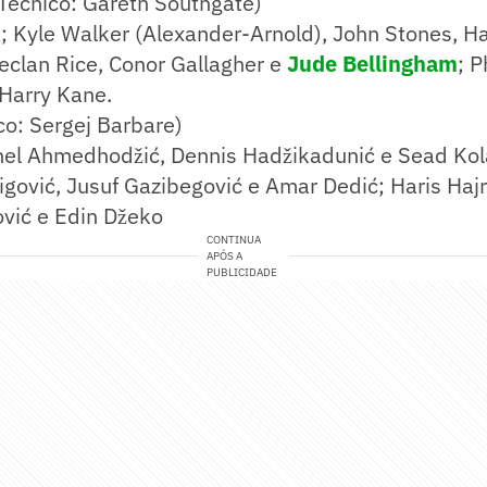
Técnico:
Gareth Southgate)
; Kyle Walker (Alexander-Arnold), John Stones, H
Declan Rice, Conor Gallagher e
Jude Bellingham
; P
Harry Kane.
co: Sergej Barbare)
Anel Ahmedhodžić, Dennis Hadžik­adunić e Sead Kol
igović, Jusuf Gazibegović e Amar Dedić; Haris Hajra
vić e Edin Džeko
CONTINUA
APÓS A
PUBLICIDADE