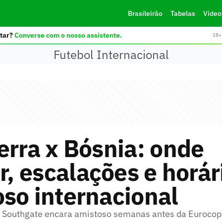
Brasileirão
Tabelas
Vídeo
tar?
Converse com o nosso assistente.
18+ 
Futebol Internacional
erra x Bósnia: onde
ir, escalações e horár
so internacional
h Southgate encara amistoso semanas antes da Euroco