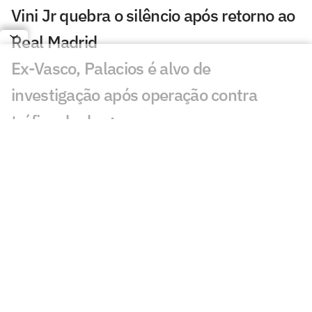
Vini Jr quebra o silêncio após retorno ao
Real Madrid
Ex-Vasco, Palacios é alvo de
investigação após operação contra
tráfico de drogas
Cidades-sede dos EUA cobram Fifa por
promessa milionária feita para a Copa do
Mundo de 2026
Premier League tem recorde de novos
técnicos em início de temporada
Kerolin é anunciada pelo Barcelona e se
torna maior transferência do clube no