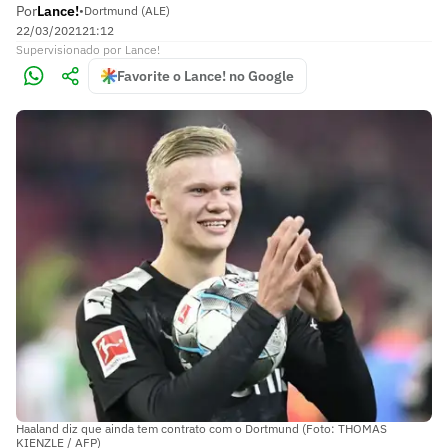
Por
Lance!
•
Dortmund (ALE)
22/03/2021
21:12
Supervisionado
por
Lance!
Favorite o Lance! no Google
Haaland diz que ainda tem contrato com o Dortmund (Foto: THOMAS
KIENZLE / AFP)