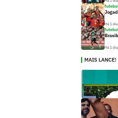
Há 1 dia
futebo
Jogado
Há 1 dia
futebo
Brasil
Há 1 dia
MAIS LANCE!