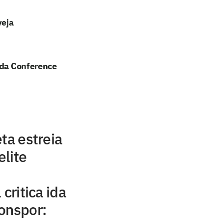
veja
 da Conference
ta estreia
lite
critica ida
onspor: