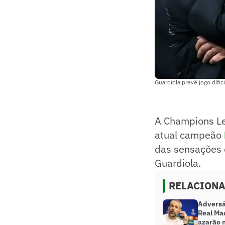
Guardiola prevê jogo dífi
A Champions Lea
atual campeão
das sensações 
Guardiola.
RELACION
Adversá
Real Mad
azarão 