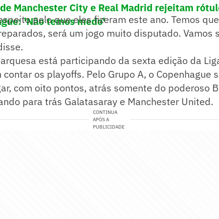
 de Manchester City e Real Madrid rejeitam rótul
espeito pelo que eles fizeram este ano. Temos que
gue: 'Não temos medo'
eparados, será um jogo muito disputado. Vamos so
disse.
arquesa está participando da sexta edição da Lig
ontar os playoffs. Pelo Grupo A, o Copenhague se
ar, com oito pontos, atrás somente do poderoso 
ando para trás Galatasaray e Manchester United.
CONTINUA
APÓS A
PUBLICIDADE