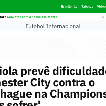
Brasileirão
Tabelas
Vídeo
tar?
Converse com o nosso assistente.
18+ 
Futebol Internacional
ola prevê dificuldad
ster City contra o
hague na Champions
 sofrer'