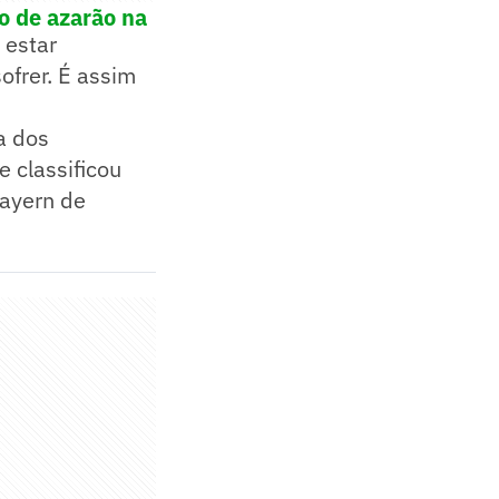
o de azarão na
 estar
frer. É assim
a dos
 classificou
Bayern de