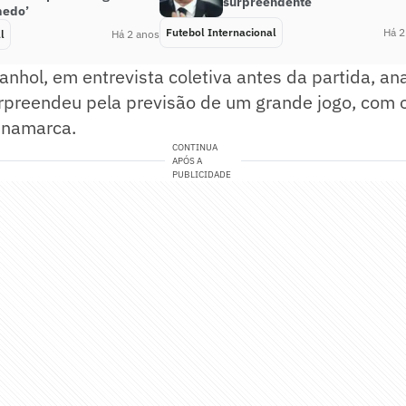
surpreendente
medo’
Futebol Internacional
Há 2
l
Há 2 anos
anhol, em entrevista coletiva antes da partida, ana
rpreendeu pela previsão de um grande jogo, com o
inamarca.
CONTINUA
APÓS A
PUBLICIDADE