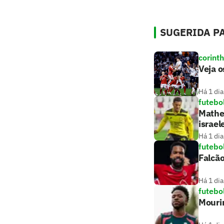
SUGERIDA PA
corint
Veja o
Há 1 dia
futebo
Matheu
israel
Há 1 dia
futebo
Falcão
Há 1 dia
futebo
Mouri