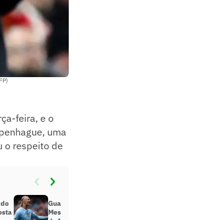
FP)
ça-feira, e o
openhague, uma
 o respeito de
 do
Guardiola compara Haaland a
osta
Messi e revela segredo do atacante