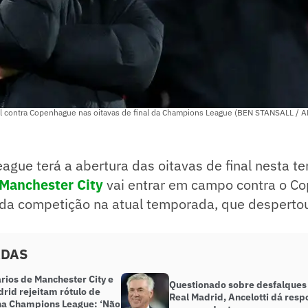
cil contra Copenhague nas oitavas de final da Champions League (BEN STANSALL / A
gue terá a abertura das oitavas de final nesta ter
Manchester City
vai entrar em campo contra o C
da competição na atual temporada, que despertou
ADAS
rios de Manchester City e
Questionado sobre desfalques
rid rejeitam rótulo de
Real Madrid, Ancelotti dá resp
na Champions League: ‘Não