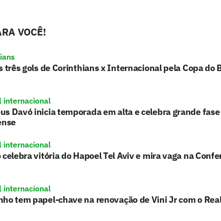
RA VOCÊ!
hians
s três gols de Corinthians x Internacional pela Copa do B
l internacional
s Davó inicia temporada em alta e celebra grande fase
ense
l internacional
 celebra vitória do Hapoel Tel Aviv e mira vaga na Conf
l internacional
nho tem papel-chave na renovação de Vini Jr com o Rea