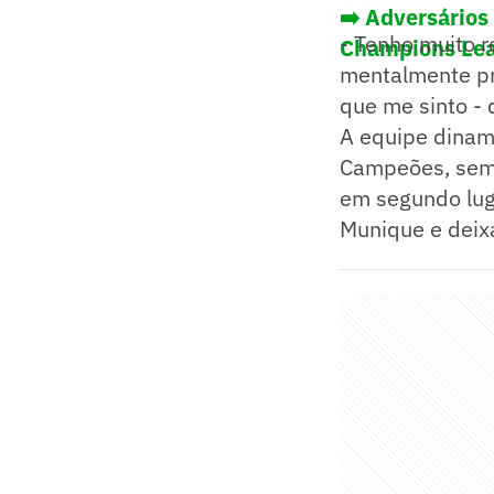
➡️ Adversários
- Tenho muito r
Champions Lea
mentalmente pr
que me sinto - 
A equipe dinam
Campeões, sem c
em segundo lug
Munique e deix