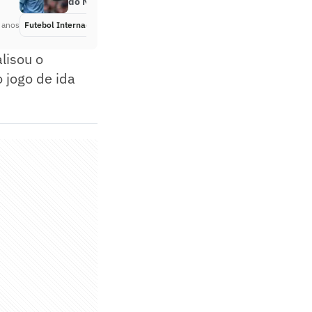
do Manchester City
 anos
Futebol Internacional
Há 2 anos
lisou o
 jogo de ida