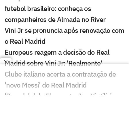
futebol brasileiro: conheça os
companheiros de Almada no River
Vini Jr se pronuncia após renovação com
o Real Madrid
Europeus reagem a decisão do Real
Madrid sobre Vini Jr: 'Realmente'
Clube italiano acerta a contratação de
'novo Messi' do Real Madrid
'Pesadelo' do Flamengo, Jan Virgili é
alvo de interesse do Ajax
Real Madrid anuncia renovação de Vini
Jr. até 2032