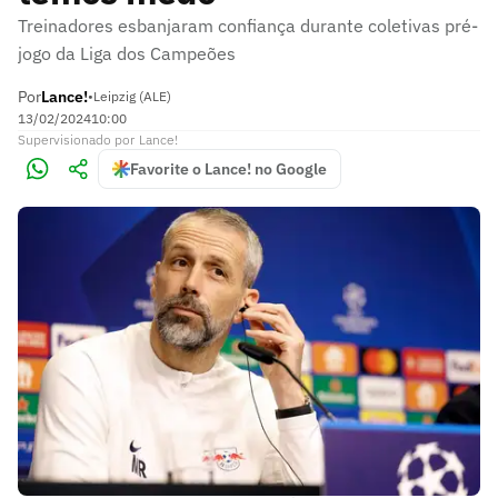
Treinadores esbanjaram confiança durante coletivas pré-
jogo da Liga dos Campeões
Por
Lance!
•
Leipzig (ALE)
13/02/2024
10:00
Supervisionado
por
Lance!
Favorite o Lance! no Google