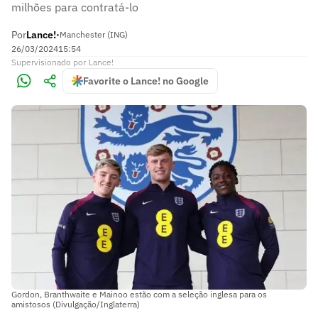
milhões para contratá-lo
Por
Lance!
•
Manchester (ING)
26/03/2024
15:54
Supervisionado
por
Lance!
Favorite o Lance! no Google
Gordon, Branthwaite e Mainoo estão com a seleção inglesa para os
amistosos (Divulgação/Inglaterra)