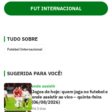
FUT INTERNACIONAL
TUDO SOBRE
Futebol Internacional
SUGERIDA PARA VOCÊ!
onde assistir
Jogos de hoje: quem joga no futebol e
onde assistir ao vivo – quinta-feira
(06/08/2026)
Há 3 dias