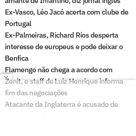
amante de Infantino, diz jornal inglês
Ex-Vasco, Léo Jacó acerta com clube de
Portugal
Ex-Palmeiras, Richard Ríos desperta
interesse de europeus e pode deixar o
Benfica
Flamengo não chega a acordo com
Zenit, e staff de Luiz Henrique informa
fim das negociações
Atacante da Inglaterra é acusado de
agressão após incidente em Londres
Conmebol reforça apoio a Infantino e se