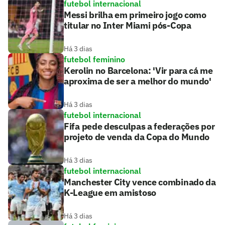
futebol internacional
Messi brilha em primeiro jogo como
titular no Inter Miami pós-Copa
Há 3 dias
futebol feminino
Kerolin no Barcelona: 'Vir para cá me
aproxima de ser a melhor do mundo'
Há 3 dias
futebol internacional
Fifa pede desculpas a federações por
projeto de venda da Copa do Mundo
Há 3 dias
futebol internacional
Manchester City vence combinado da
K-League em amistoso
Há 3 dias