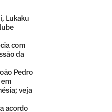
i, Lukaku
clube
cia com
ssão da
João Pedro
s em
ésia; veja
ia acordo