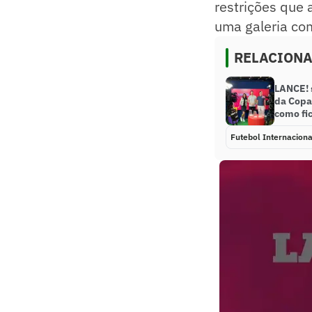
restrições que 
uma galeria com
RELACION
LANCE! 
da Copa
como fi
Futebol Internaciona