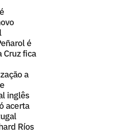
é
novo
l
eñarol é
 Cruz fica
ização a
de
al inglês
ó acerta
tugal
hard Ríos