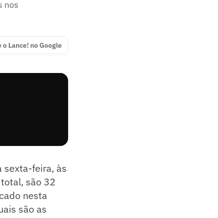
s nos
e o Lance! no Google
sexta-feira, às
 total, são 32
icado nesta
ais são as