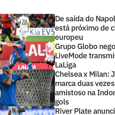
De saída do Napol
está próximo de 
europeu
Grupo Globo nego
LiveMode transmi
LaLiga
Chelsea x Milan: 
marca duas veze
amistoso na Indon
gols
River Plate anunc