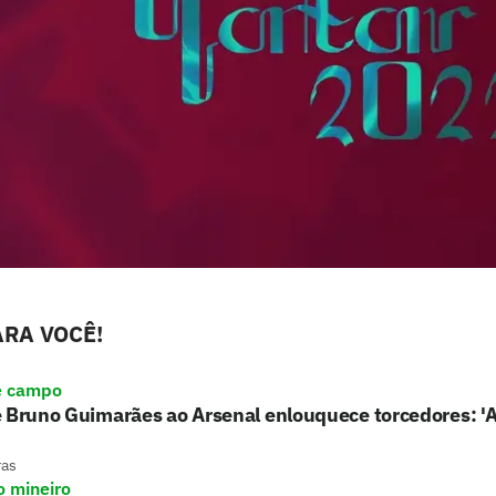
RA VOCÊ!
e campo
e Bruno Guimarães ao Arsenal enlouquece torcedores: '
ras
o mineiro