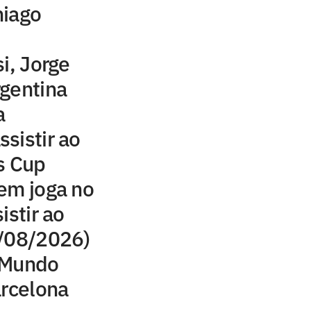
hiago
i, Jorge
gentina
a
sistir ao
s Cup
em joga no
istir ao
8/08/2026)
 Mundo
arcelona