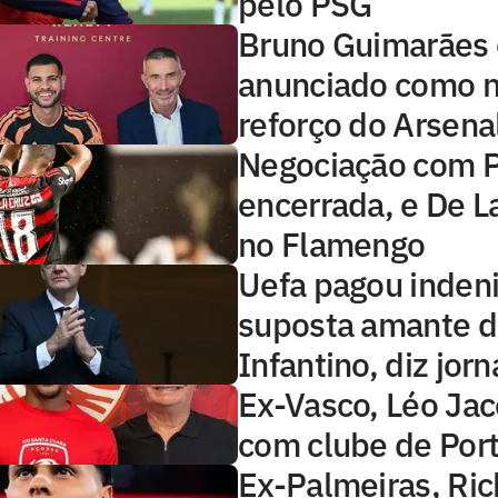
pelo PSG
Bruno Guimarães 
anunciado como 
reforço do Arsena
Negociação com P
encerrada, e De La
no Flamengo
Uefa pagou inden
suposta amante 
Infantino, diz jorn
Ex-Vasco, Léo Jac
com clube de Por
Ex-Palmeiras, Ric