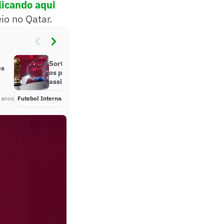
licando aqui
io no Qatar.
Sorteio da Copa do Mundo: saiba
es
os potes de cada seleção e onde
assistir
 anos
Futebol Internacional
Há 4 anos