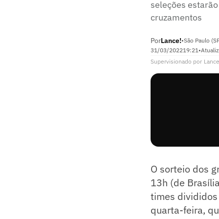
seleções estarão 
cruzamentos
Por
Lance!
•
São Paulo (S
31/03/2022
19:21
•
Atuali
Supervisionado
por
Lance
O sorteio dos g
13h (de Brasíl
times divididos
quarta-feira, q