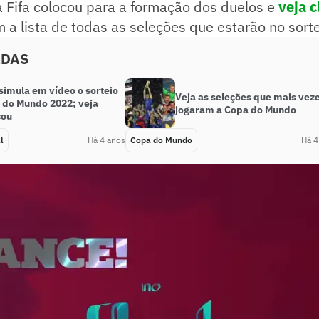
a Fifa colocou para a formação dos duelos e
veja c
 a lista de todas as seleções que estarão no sorte
ADAS
simula em vídeo o sorteio
Veja as seleções que mais vez
 do Mundo 2022; veja
jogaram a Copa do Mundo
cou
l
Há 4 anos
Copa do Mundo
Há 4