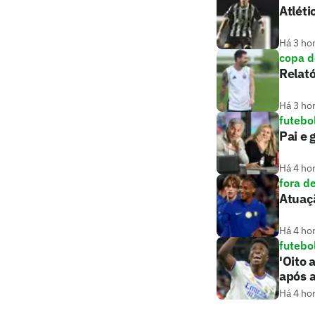
Atlét
Há 3 ho
copa 
Relat
Há 3 ho
futebo
Pai e 
Há 4 ho
fora d
Atuaçã
Há 4 ho
futebo
'Oito 
após 
Há 4 ho