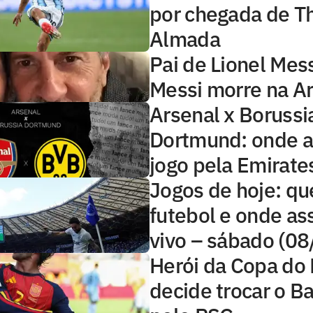
por chegada de T
Almada
Pai de Lionel Mess
Messi morre na Ar
Arsenal x Borussi
Dortmund: onde as
jogo pela Emirate
Jogos de hoje: qu
futebol e onde ass
vivo – sábado (0
Herói da Copa do
decide trocar o B