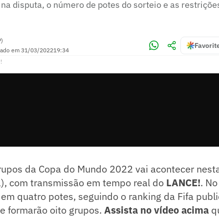
na disputa, o número de potes do sorteio e as restriçõe
P)
Favorit
zado em
31/03/2022
19:34
!
rupos da Copa do Mundo 2022 vai acontecer nesta 
ia), com transmissão em tempo real do
LANCE!
. No
 em quatro potes, seguindo o ranking da Fifa publ
ue formarão oito grupos.
Assista no vídeo acima
qu