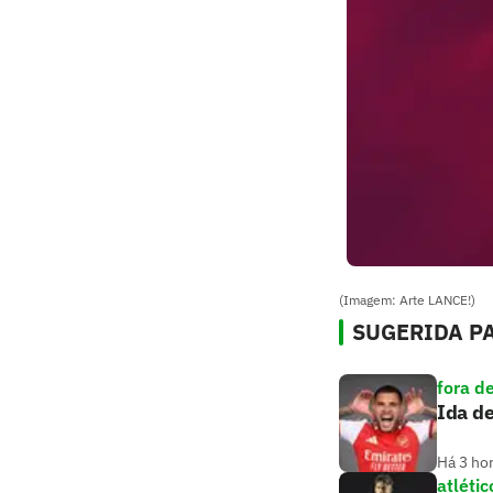
(Imagem: Arte LANCE!)
SUGERIDA PA
fora d
Ida d
Há 3 ho
atlétic