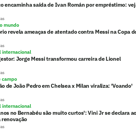
ico encaminha saída de Ivan Román por empréstimo: vej
ras
do mundo
ório revela ameaças de atentado contra Messi na Copa 
ras
l internacional
gestor: Jorge Messi transformou carreira de Lionel
ras
e campo
o de João Pedro em Chelsea x Milan viraliza: 'Voando'
ras
l internacional
anos no Bernabéu são muito curtos': Vini Jr se declara a
a renovação
ras