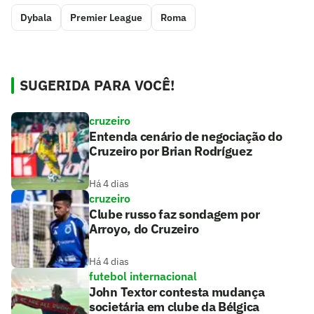
Dybala
Premier League
Roma
SUGERIDA PARA VOCÊ!
cruzeiro
Entenda cenário de negociação do
Cruzeiro por Brian Rodríguez
Há 4 dias
cruzeiro
Clube russo faz sondagem por
Arroyo, do Cruzeiro
Há 4 dias
futebol internacional
John Textor contesta mudança
societária em clube da Bélgica