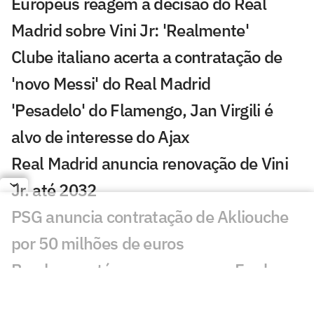
Europeus reagem a decisão do Real
Madrid sobre Vini Jr: 'Realmente'
Clube italiano acerta a contratação de
'novo Messi' do Real Madrid
'Pesadelo' do Flamengo, Jan Virgili é
alvo de interesse do Ajax
Real Madrid anuncia renovação de Vini
Jr. até 2032
PSG anuncia contratação de Akliouche
por 50 milhões de euros
Bracks mantém esperança por Fred no
Atlético: 'Temos essa chama acesa'