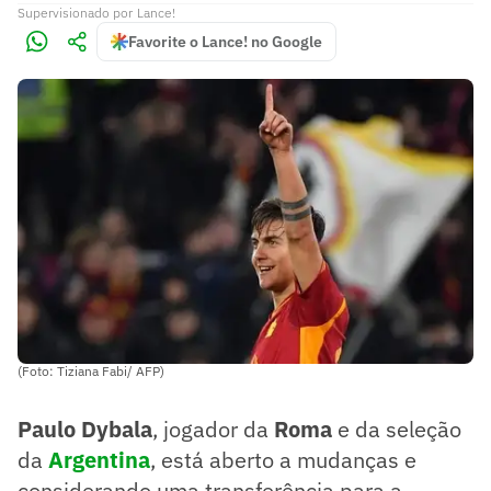
Supervisionado
por
Lance!
Favorite o Lance! no Google
(Foto: Tiziana Fabi/ AFP)
Paulo Dybala
, jogador da
Roma
e da seleção
da
Argentina
, está aberto a mudanças e
considerando uma transferência para a