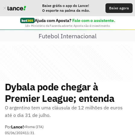
Baixe grátis o app do Lance!
Baixe agora
O esporte na palma da mão.
Ajuda com Aposta?
Fale com o assistente.
18+ Ministério da Fazenda adverte: Aposta não é investimento
Futebol Internacional
Dybala pode chegar à
Premier League; entenda
O argentino tem uma cláusula de 12 milhões de euros
até o dia 31 de julho.
Por
Lance!
•
Roma (ITA)
05/06/2024
11:31