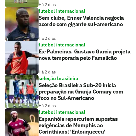
Há 2 dias
futebol internacional
Sem clube, Enner Valencia negocia
acordo com gigante sul-americano
Há 2 dias
futebol internacional
Ex-Palmeiras, Gustavo Garcia projeta
nova temporada pelo Famalicão
Há 2 dias
seleção brasileira
Seleção Brasileira Sub-20 inicia
preparação na Granja Comary com
foco no Sul-Americano
Há 2 dias
futebol internacional
Espanhóis repercutem supostas
exigências de Memphis ao
Corinthians: 'Enlouqueceu'