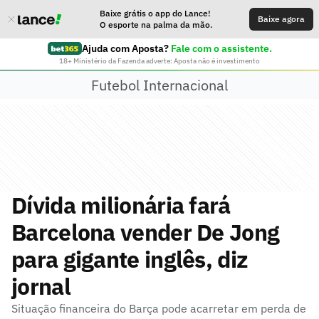
Baixe grátis o app do Lance!
Baixe agora
O esporte na palma da mão.
Ajuda com Aposta?
Fale com o assistente.
18+ Ministério da Fazenda adverte: Aposta não é investimento
Futebol Internacional
Dívida milionária fará
Barcelona vender De Jong
para gigante inglês, diz
jornal
Situação financeira do Barça pode acarretar em perda de