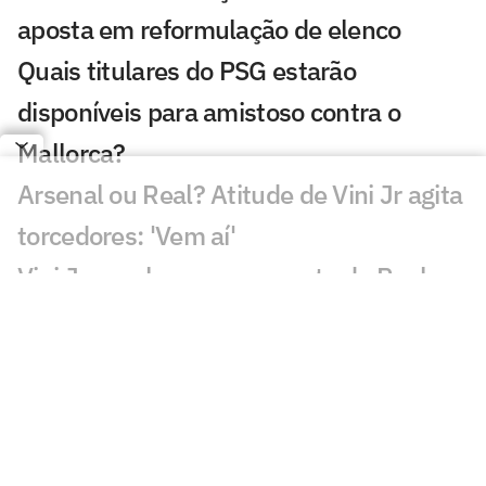
aposta em reformulação de elenco
Quais titulares do PSG estarão
disponíveis para amistoso contra o
Mallorca?
Arsenal ou Real? Atitude de Vini Jr agita
torcedores: 'Vem aí'
Vini Jr. recebe nova proposta do Real
Madrid em meio a interesse do Arsenal
Real Madrid avança por Diomande e
negociação entra na reta decisiva
Ex-Vasco, Danilo Boza destaca evolução
do Urawa para nova temporada