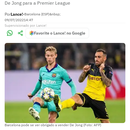
De Jong para a Premier League
Por
Lance!
•
Barcelona (ESP)&nbsp;
09/07/2022
14:47
Supervisionado
por
Lance!
Favorite o Lance! no Google
Barcelona pode se ver obrigado a vender De Jong (Foto: AFP)