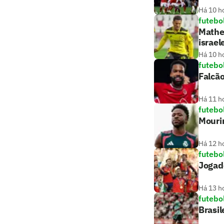
Há 10 h
futebo
Matheu
israel
Há 10 h
futebo
Falcão
Há 11 h
futebo
Mouri
Há 12 h
futebo
Jogado
Há 13 h
futebo
Brasil