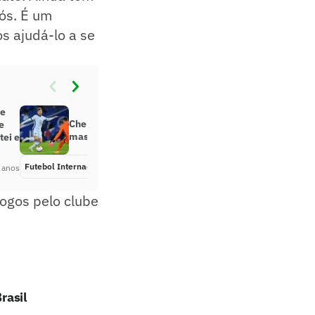
ós. É um
s ajudá-lo a se
ve
Chelsea não quer vender Werner,
e
mas deve ir atrás de Lukaku
tei e
Futebol Internacional
Há 5 anos
 anos
jogos pelo clube
rasil