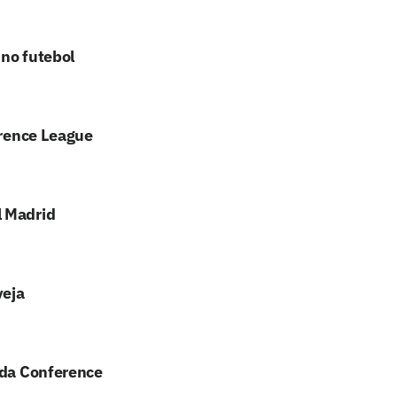
 no futebol
erence League
l Madrid
veja
 da Conference