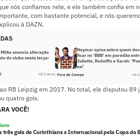
que nós confiamos nele, e ele também confia em n
mportante, com bastante potencial, e nós queremo
xplicou à DAZN.
ADAS
Neymar opina sobre quem de
 Milão anuncia alteração
ficar no ‘BBB’ em paredão entr
do do clube nesta terça-
Juliette, Rodolffo e Sarah: ‘Pos
saí’
l
Há 5 anos
Fora de Campo
Há 5
o RB Leipzig em 2017. No total, ele disputou 89 
u quatro gols.
RA VOCÊ!
hians
s três gols de Corinthians x Internacional pela Copa do B