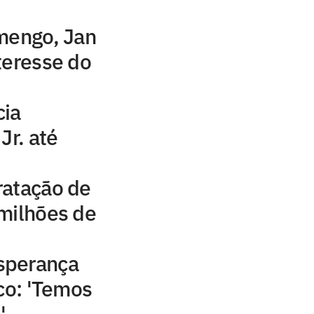
mengo, Jan
nteresse do
cia
Jr. até
ratação de
milhões de
sperança
ico: 'Temos
'