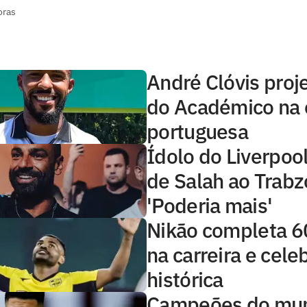
oras
André Clóvis proje
do Académico na e
portuguesa
Ídolo do Liverpool 
de Salah ao Trabz
'Poderia mais'
Nikão completa 6
na carreira e cel
histórica
Campeões do mu