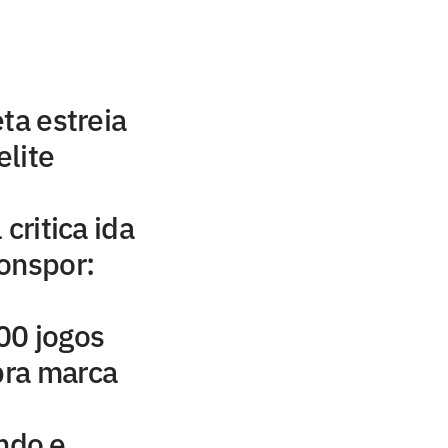
ta estreia
lite
critica ida
onspor:
00 jogos
ebra marca
ndo e