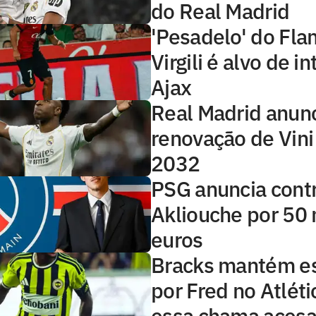
do Real Madrid
'Pesadelo' do Fla
Virgili é alvo de i
Ajax
Real Madrid anun
renovação de Vini 
2032
PSG anuncia cont
Akliouche por 50 
euros
Bracks mantém e
por Fred no Atlét
essa chama acesa