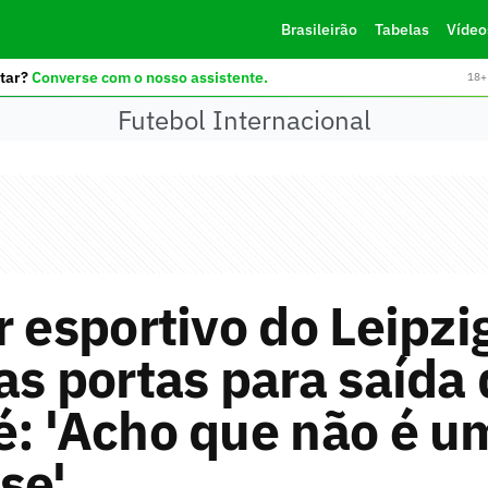
Brasileirão
Tabelas
Vídeo
tar?
Converse com o nosso assistente.
18+ 
Futebol Internacional
r esportivo do Leipzi
as portas para saída
é: 'Acho que não é u
se'