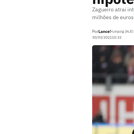
Zagueiro atrai in
milhões de euros
Por
Lance!
•
Leipzig (ALE)
30/03/2021
10:32