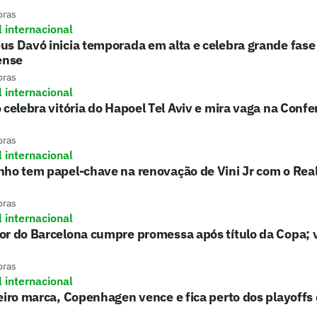
oras
l internacional
s Davó inicia temporada em alta e celebra grande fase
ense
oras
l internacional
 celebra vitória do Hapoel Tel Aviv e mira vaga na Conf
oras
l internacional
nho tem papel-chave na renovação de Vini Jr com o Rea
oras
l internacional
r do Barcelona cumpre promessa após título da Copa; 
oras
l internacional
eiro marca, Copenhagen vence e fica perto dos playoffs