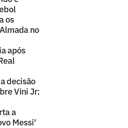
tebol
a os
 Almada no
ia após
Real
a decisão
re Vini Jr:
rta a
ovo Messi'