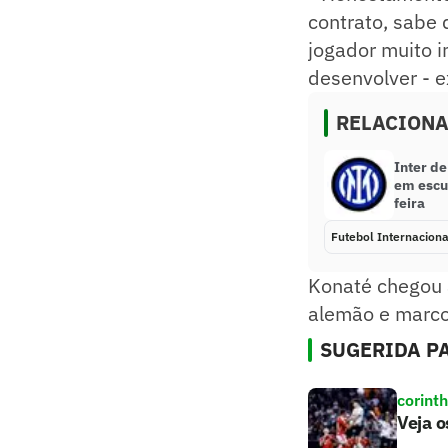
contrato, sabe 
jogador muito i
desenvolver - e
RELACION
Inter de
em escu
feira
Futebol Internaciona
Konaté chegou a
alemão e marco
SUGERIDA PA
corint
Veja o