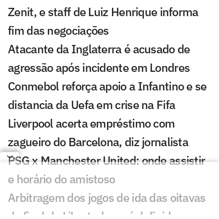
Zenit, e staff de Luiz Henrique informa
fim das negociações
Atacante da Inglaterra é acusado de
agressão após incidente em Londres
Conmebol reforça apoio a Infantino e se
distancia da Uefa em crise na Fifa
Liverpool acerta empréstimo com
zagueiro do Barcelona, diz jornalista
PSG x Manchester United: onde assistir
e horário do amistoso
Arbitragem dos jogos de ida das oitavas
de final da Libertadores é definida