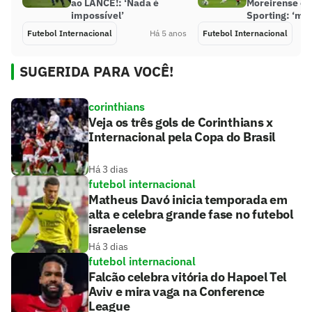
ao LANCE!: ‘Nada é
Moreirense co
impossível’
Sporting: ‘man
Futebol Internacional
Há 5 anos
Futebol Internacional
SUGERIDA PARA VOCÊ!
corinthians
Veja os três gols de Corinthians x
Internacional pela Copa do Brasil
Há 3 dias
futebol internacional
Matheus Davó inicia temporada em
alta e celebra grande fase no futebol
israelense
Há 3 dias
futebol internacional
Falcão celebra vitória do Hapoel Tel
Aviv e mira vaga na Conference
League