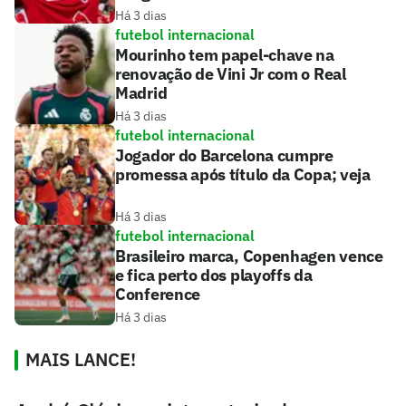
Há 3 dias
futebol internacional
Mourinho tem papel-chave na
renovação de Vini Jr com o Real
Madrid
Há 3 dias
futebol internacional
Jogador do Barcelona cumpre
promessa após título da Copa; veja
Há 3 dias
futebol internacional
Brasileiro marca, Copenhagen vence
e fica perto dos playoffs da
Conference
Há 3 dias
MAIS LANCE!