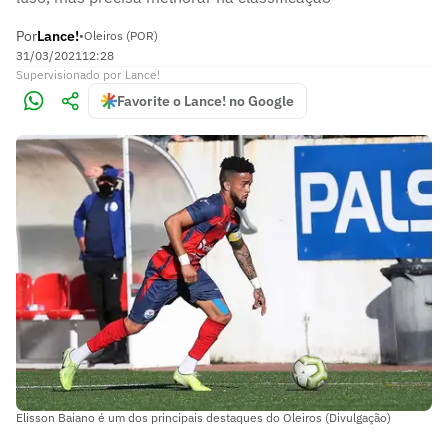
Por
Lance!
•
Oleiros (POR)
31/03/2021
12:28
Supervisionado
por
Lance!
Favorite o Lance! no Google
Elisson Baiano é um dos principais destaques do Oleiros (Divulgação)