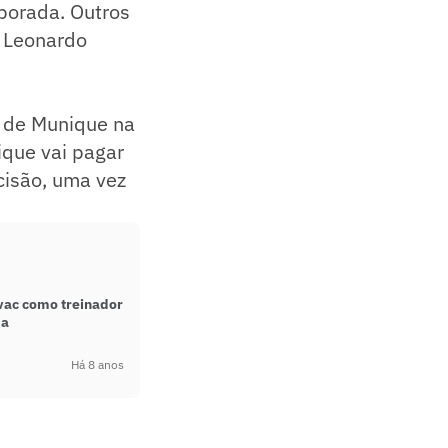
porada. Outros
e Leonardo
n de Munique na
ique vai pagar
cisão, uma vez
vac como treinador
da
Há 8 anos