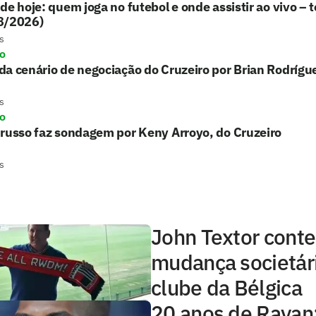
de hoje: quem joga no futebol e onde assistir ao vivo – t
8/2026)
s
ro
a cenário de negociação do Cruzeiro por Brian Rodrígu
s
ro
russo faz sondagem por Keny Arroyo, do Cruzeiro
s
John Textor conte
mudança societár
clube da Bélgica
20 anos de Rayan