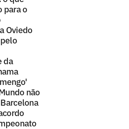
 para o
o
ia Oviedo
 pelo
e da
chama
amengo'
 Mundo não
 Barcelona
acordo
campeonato