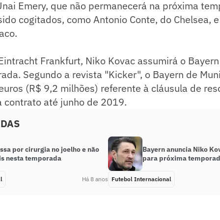
 Unai Emery, que não permanecerá na próxima tem
ido cogitados, como Antonio Conte, do Chelsea, 
aco.
Eintracht Frankfurt, Niko Kovac assumirá o Bayer
ada. Segundo a revista "Kicker", o Bayern de Mun
euros (R$ 9,2 milhões) referente à cláusula de res
 contrato até junho de 2019.
ADAS
ssa por cirurgia no joelho e não
Bayern anuncia Niko Ko
is nesta temporada
para próxima tempora
l
Há 8 anos
Futebol Internacional