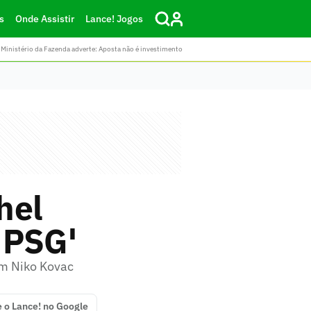
s
Onde Assistir
Lance! Jogos
Ministério da Fazenda adverte: Aposta não é investimento
hel
o PSG'
om Niko Kovac
e o Lance! no Google