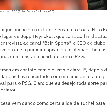
ar com o PSG (Foto: Patrick Stollarz / AFP)
nique anunciou na última semana o croata Niko 
o lugar de Jupp Heynckes, que sairá ao fim da atu
entrevista ao canal "Bein Sports", o CEO do clube,
velou que a primeira opção era o alemão Thomas 
und, que já estaria acertado com o PSG.
vemos em contato com ele, isso é claro. E, depois d
falar que havia acertado com um time de fora do pa
ai para o PSG. Claro que eu desejo toda sorte par
declarou.
ncesa vem dando como certa a ida de Tuchel para