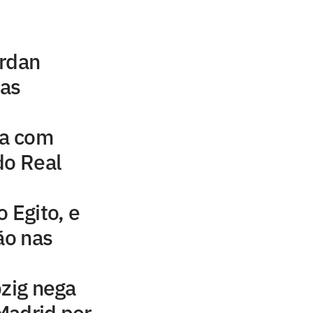
ordan
uas
na com
do Real
 Egito, e
ão nas
pzig nega
Madrid por