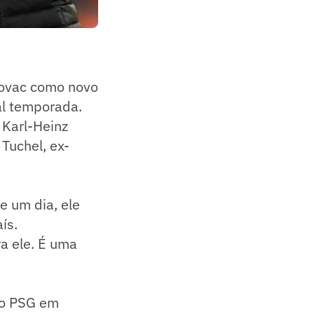
Kovac como novo
al temporada.
 Karl-Heinz
Tuchel, ex-
e um dia, ele
ís.
a ele. É uma
 o PSG em