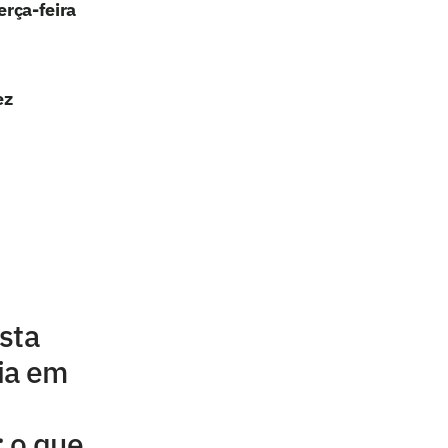
erça-feira
ez
sta
ia em
: o que