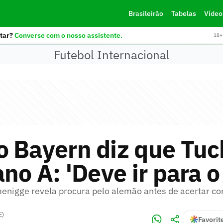
Brasileirão
Tabelas
Vídeo
tar?
Converse com o nosso assistente.
18+ 
Futebol Internacional
 Bayern diz que Tuc
ano A: 'Deve ir para 
nigge revela procura pelo alemão antes de acertar c
E)
Favorit