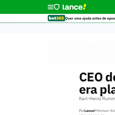
Quer uma ajuda antes de apos
CEO do
era pl
Karl-Heinz Rumme
Por
Lance!
•
Munique (AL