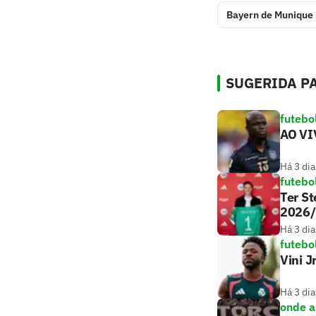
Bayern de Munique
SUGERIDA PA
futebo
AO VIV
Há 3 dia
futebo
Ter St
2026
Há 3 dia
futebo
Vini J
Há 3 dia
onde as