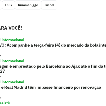
PSG
Rummenigge
Tuchel
RA VOCÊ!
l internacional
O: Acompanhe a terça-feira (4) do mercado da bola int
s
l internacional
egen é emprestado pelo Barcelona ao Ajax até o fim da
/27
s
l internacional
r e Real Madrid têm impasse financeiro por renovação
s
sistir