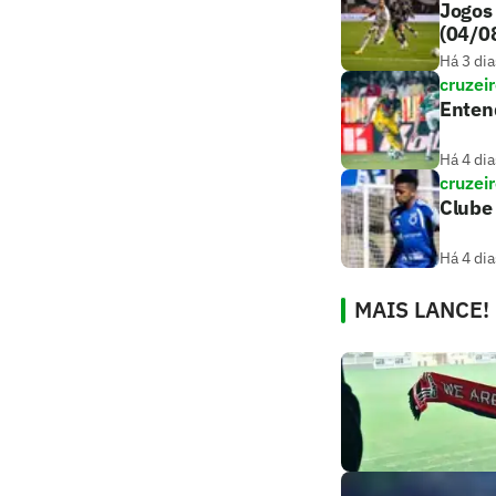
Jogos 
(04/0
Há 3 dia
cruzei
Entend
Há 4 dia
cruzei
Clube 
Há 4 dia
MAIS LANCE!