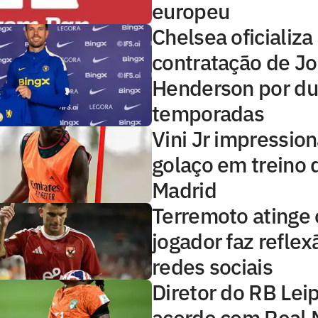
europeu
Chelsea oficializa
contratação de J
Henderson por d
temporadas
Vini Jr impressio
golaço em treino 
Madrid
Terremoto atinge o
jogador faz reflex
redes sociais
Diretor do RB Lei
acordo com Real 