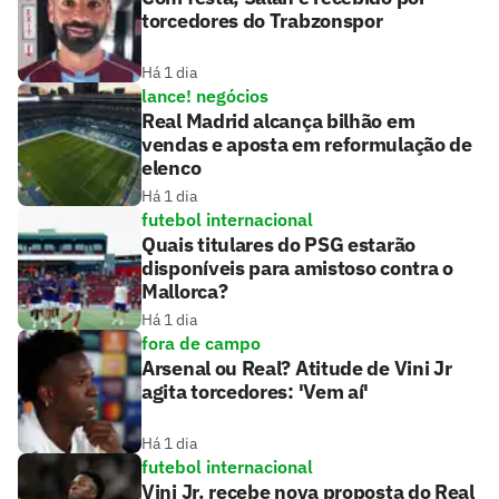
torcedores do Trabzonspor
Há 1 dia
lance! negócios
Real Madrid alcança bilhão em
vendas e aposta em reformulação de
elenco
Há 1 dia
futebol internacional
Quais titulares do PSG estarão
disponíveis para amistoso contra o
Mallorca?
Há 1 dia
fora de campo
Arsenal ou Real? Atitude de Vini Jr
agita torcedores: 'Vem aí'
Há 1 dia
futebol internacional
Vini Jr. recebe nova proposta do Real