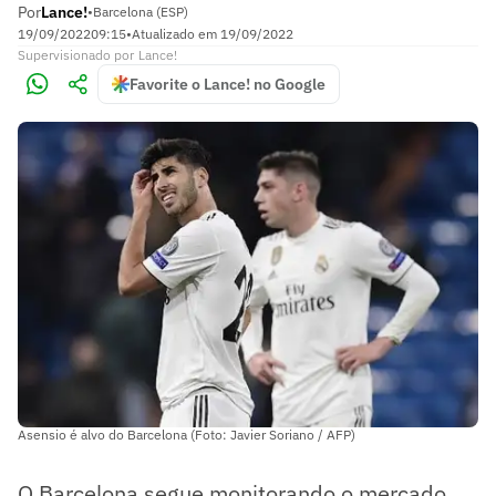
Por
Lance!
•
Barcelona (ESP)
19/09/2022
09:15
•
Atualizado em
19/09/2022
Supervisionado
por
Lance!
Favorite o Lance! no Google
Asensio é alvo do Barcelona (Foto: Javier Soriano / AFP)
O Barcelona segue monitorando o mercado.