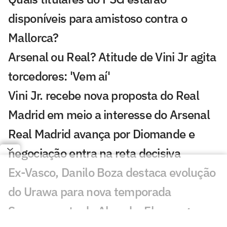
disponíveis para amistoso contra o
Mallorca?
Arsenal ou Real? Atitude de Vini Jr agita
torcedores: 'Vem aí'
Vini Jr. recebe nova proposta do Real
Madrid em meio a interesse do Arsenal
Real Madrid avança por Diomande e
negociação entra na reta decisiva
Ex-Vasco, Danilo Boza destaca evolução
do Urawa para nova temporada
Sem resposta de Almada, Flamengo