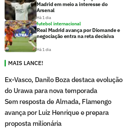
Madrid em meio a interesse do
Arsenal
Há 1 dia
futebol internacional
Real Madrid avança por Diomande e
negociação entra na reta decisiva
Há 1 dia
MAIS LANCE!
Ex-Vasco, Danilo Boza destaca evolução
do Urawa para nova temporada
Sem resposta de Almada, Flamengo
avança por Luiz Henrique e prepara
proposta milionária