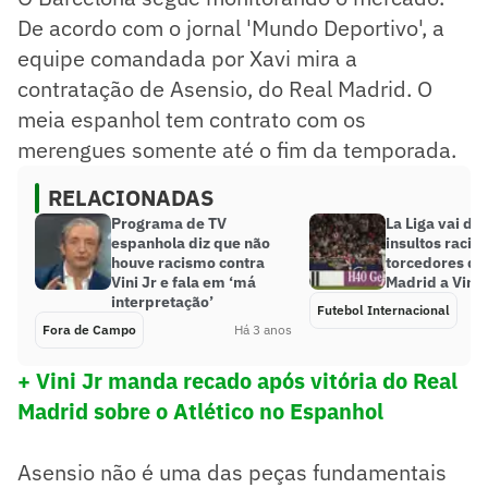
De acordo com o jornal 'Mundo Deportivo', a
equipe comandada por Xavi mira a
contratação de Asensio, do Real Madrid. O
meia espanhol tem contrato com os
merengues somente até o fim da temporada.
RELACIONADAS
Programa de TV
La Liga vai de
espanhola diz que não
insultos racis
houve racismo contra
torcedores do 
Vini Jr e fala em ‘má
Madrid a Vini 
interpretação’
Futebol Internacional
Fora de Campo
Há 3 anos
+ Vini Jr manda recado após vitória do Real
Madrid sobre o Atlético no Espanhol
Asensio não é uma das peças fundamentais