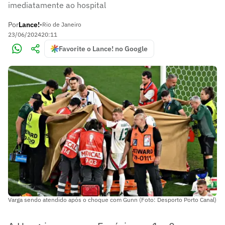
imediatamente ao hospital
Por
Lance!
•
Rio de Janeiro
23/06/2024
20:11
Favorite o Lance! no Google
Varga sendo atendido após o choque com Gunn (Foto: Desporto Porto Canal)