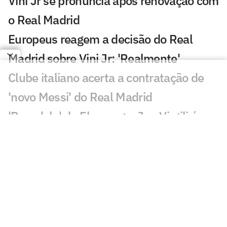
Vini Jr se pronuncia após renovação com
o Real Madrid
Europeus reagem a decisão do Real
Madrid sobre Vini Jr: 'Realmente'
Clube italiano acerta a contratação de
'novo Messi' do Real Madrid
'Pesadelo' do Flamengo, Jan Virgili é
alvo de interesse do Ajax
Real Madrid anuncia renovação de Vini
Jr. até 2032
PSG anuncia contratação de Akliouche
por 50 milhões de euros