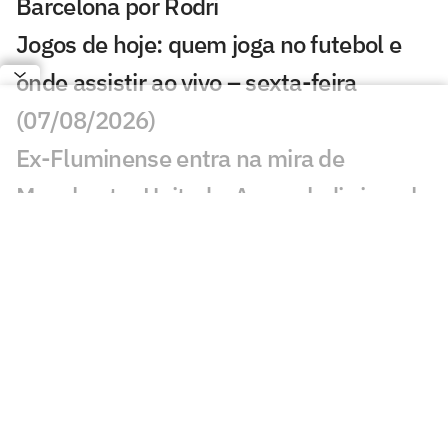
Barcelona por Rodri
Jogos de hoje: quem joga no futebol e
onde assistir ao vivo – sexta-feira
(07/08/2026)
Ex-Fluminense entra na mira de
Manchester United e Arsenal, diz jornal
Veja gols em Bayern de Munique x
Aston Villa: João Gomes diminui
Liverpool x Monaco: onde assistir,
horário e prováveis escalações
Lúcio de Castro: Fifa, Infantino e o
fantasma de ghost