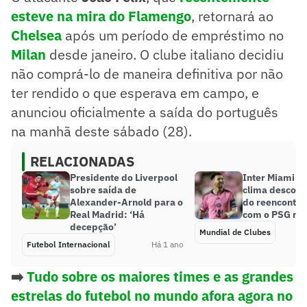
esteve na mira do Flamengo
, retornará ao
Chelsea
após um período de empréstimo no
Milan
desde janeiro. O clube italiano decidiu
não comprá-lo de maneira definitiva por não
ter rendido o que esperava em campo, e
anunciou oficialmente a saída do português
na manhã deste sábado (28).
RELACIONADAS
Presidente do Liverpool
Inter Miami t
sobre saída de
clima descont
Alexander-Arnold para o
do reencontro
Real Madrid: ‘Há
com o PSG no 
decepção’
Mundial de Clubes
Futebol Internacional
Há 1 ano
➡️
Tudo sobre os maiores times e as grandes
estrelas do futebol no mundo afora agora no