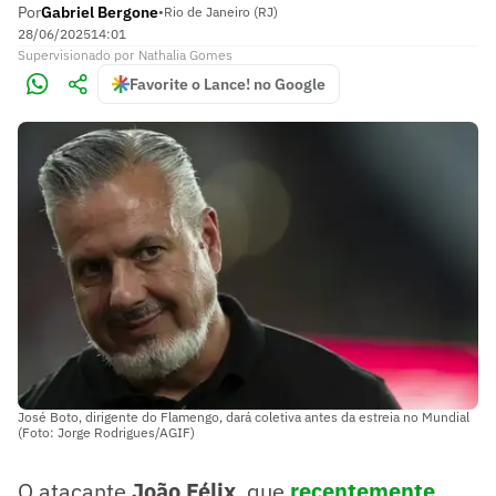
Por
Gabriel Bergone
•
Rio de Janeiro (RJ)
28/06/2025
14:01
Supervisionado
por
Nathalia Gomes
Favorite o Lance! no Google
José Boto, dirigente do Flamengo, dará coletiva antes da estreia no Mundial
(Foto: Jorge Rodrigues/AGIF)
O atacante
João Félix
, que
recentemente