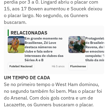
perdia por 3 a 0. Lingard abriu o placar com
15, aos 17 Bowen aumentou e Soucek deixou
o placar largo. No segundo, os Gunners
buscaram.
RELACIONADAS
Em grande momento no
Protagonista 
Brasiliense, Zé Love
do Brasileiro 
destaca números no
Ravena, do Fl
clube e fala sobre
se emociona 
interesses de clubes das
conquista: ‘Pr
Séries A e B
título da minh
Futebol Nacional
Há 5 anos
Fluminense
UM TEMPO DE CADA
Se no primeiro tempo o West Ham dominou,
no segundo também foi bem. Mas o placar foi
do Arsenal. Com dois gols contra e um de
Lacazette, os Gunners buscaram o placar.