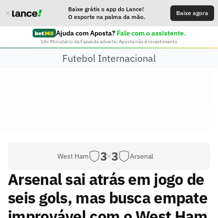
Baixe grátis o app do Lance!
Baixe agora
O esporte na palma da mão.
Ajuda com Aposta?
Fale com o assistente.
18+ Ministério da Fazenda adverte: Aposta não é investimento
Futebol Internacional
3
3
West Ham
Arsenal
Arsenal sai atrás em jogo de
seis gols, mas busca empate
improvável com o West Ham