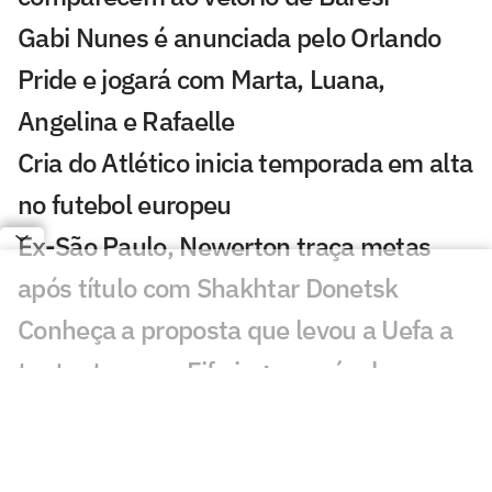
Gabi Nunes é anunciada pelo Orlando
Pride e jogará com Marta, Luana,
Angelina e Rafaelle
Cria do Atlético inicia temporada em alta
no futebol europeu
Ex-São Paulo, Newerton traça metas
após título com Shakhtar Donetsk
Conheça a proposta que levou a Uefa a
tentar tornar a Fifa ingovernável
Yan Couto deixa Dortmund e se acerta
com clube italiano