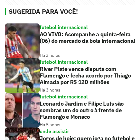
SUGERIDA PARA VOCÊ!
futebol internacional
AO VIVO: Acompanhe a quinta-feira
(06) do mercado da bola internacional
Há 3 horas
futebol internacional
River Plate vence disputa com
Flamengo e fecha acordo por Thiago
Almada por R$ 120 milhões
Há 3 horas
futebol internacional
Leonardo Jardim e Filipe Luís são
sombras um do outro à frente de
Flamengo e Monaco
Há 5 horas
onde assistir
Jogos de hoje: quem joga no futebol e