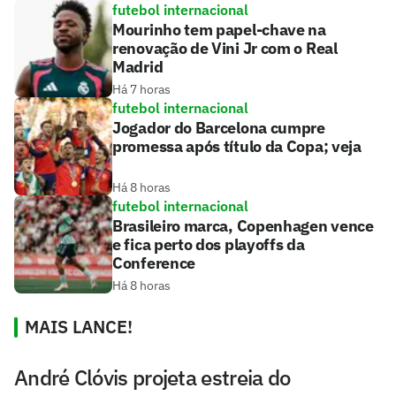
futebol internacional
Mourinho tem papel-chave na
renovação de Vini Jr com o Real
Madrid
Há 7 horas
futebol internacional
Jogador do Barcelona cumpre
promessa após título da Copa; veja
Há 8 horas
futebol internacional
Brasileiro marca, Copenhagen vence
e fica perto dos playoffs da
Conference
Há 8 horas
MAIS LANCE!
André Clóvis projeta estreia do