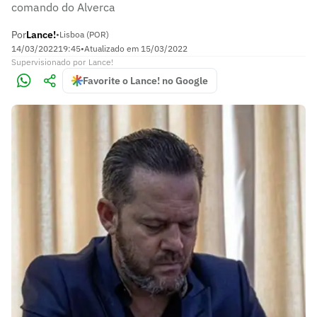
comando do Alverca
Por
Lance!
•
Lisboa (POR)
14/03/2022
19:45
•
Atualizado em
15/03/2022
Supervisionado
por
Lance!
Favorite o Lance! no Google