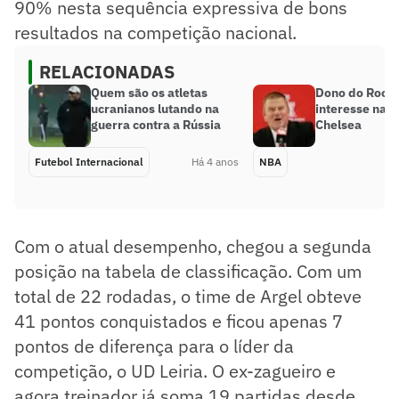
90% nesta sequência expressiva de bons
resultados na competição nacional.
RELACIONADAS
Quem são os atletas
Dono do Rock
ucranianos lutando na
interesse na 
guerra contra a Rússia
Chelsea
Futebol Internacional
Há 4 anos
NBA
Com o atual desempenho, chegou a segunda
posição na tabela de classificação. Com um
total de 22 rodadas, o time de Argel obteve
41 pontos conquistados e ficou apenas 7
pontos de diferença para o líder da
competição, o UD Leiria. O ex-zagueiro e
agora treinador já soma 19 partidas desde