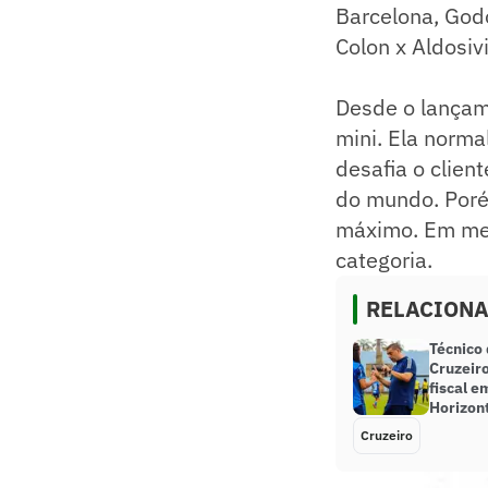
Barcelona, Godo
Colon x Aldosiv
Desde o lançam
mini. Ela norma
desafia o clien
do mundo. Poré
máximo. Em men
categoria.
RELACION
Técnico
Cruzeir
fiscal 
Horizon
Cruzeiro