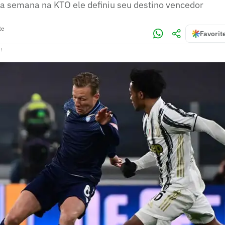
 semana na KTO ele definiu seu destino vencedor
te
Favorit
!