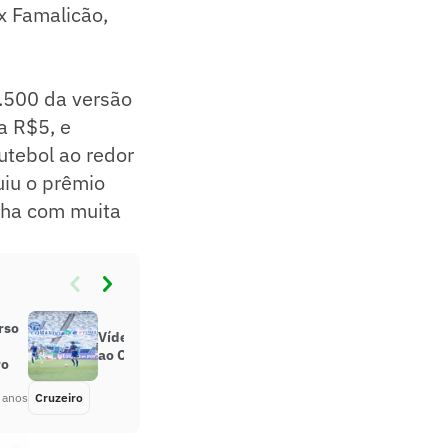
x Famalicão,
.500 da versão
a R$5, e
futebol ao redor
uiu o prêmio
nha com muita
rso
Vídeo: veja o gol que deu a vitória
ao Cruzeiro sobre o Athletic
ro
 anos
Cruzeiro
Há 5 anos