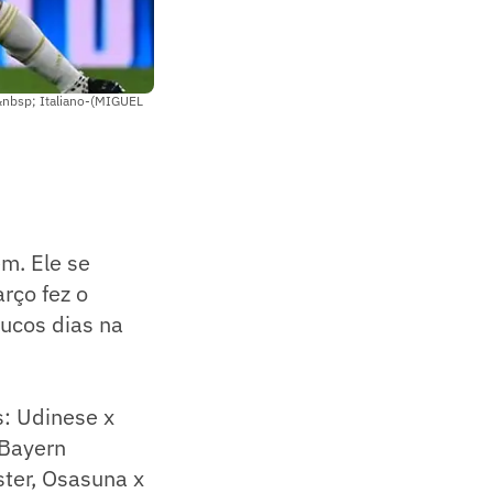
&nbsp; Italiano-(MIGUEL
m. Ele se
rço fez o
ucos dias na
s: Udinese x
 Bayern
ster, Osasuna x