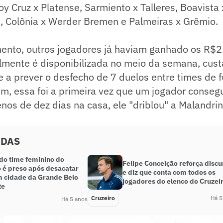
y Cruz x Platense, Sarmiento x Talleres, Boavista 
i, Colônia x Werder Bremen e Palmeiras x Grêmio.
ento, outros jogadores já haviam ganhado os R$2
lmente é disponibilizada no meio da semana, cust
te a prever o desfecho de 7 duelos entre times de 
m, essa foi a primeira vez que um jogador conseg
os de dez dias na casa, ele "driblou" a Malandri
ADAS
 do time feminino do
Felipe Conceição reforça discu
o é preso após desacatar
e diz que conta com todos os
em cidade da Grande Belo
jogadores do elenco do Cruzei
te
Cruzeiro
Há 5
Há 5 anos