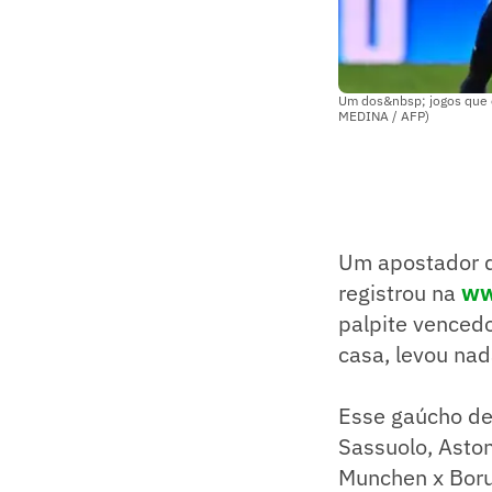
Um dos&nbsp; jogos que o
MEDINA / AFP)
Um apostador de
registrou na
ww
palpite venced
casa, levou nad
Esse gaúcho de
Sassuolo, Aston
Munchen x Borus