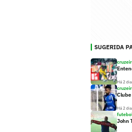
SUGERIDA PA
cruzei
Entend
Há 2 dia
cruzei
Clube 
Há 2 dia
futebo
John T