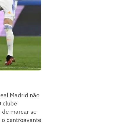
Real Madrid não
O clube
e de marcar se
 o centroavante