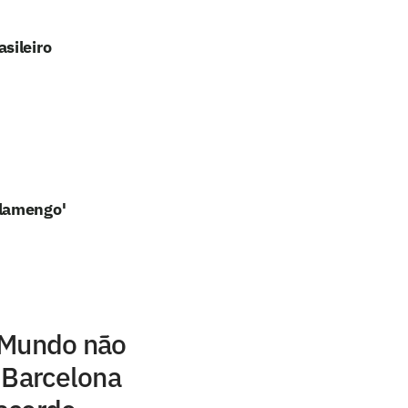
sileiro
Flamengo'
 Mundo não
 Barcelona