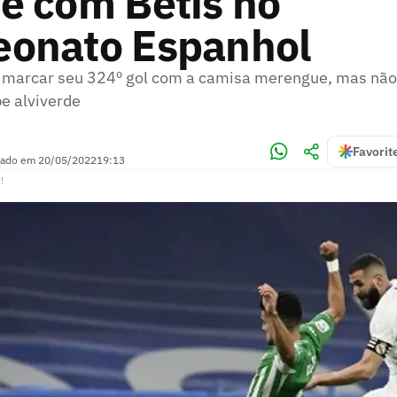
e com Betis no
onato Espanhol
marcar seu 324º gol com a camisa merengue, mas não 
pe alviverde
Favorit
zado em
20/05/2022
19:13
!