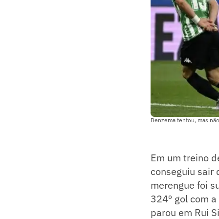
Benzema tentou, mas não
Em um treino d
conseguiu sair
merengue foi s
324º gol com a 
parou em Rui Si