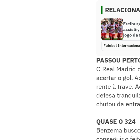
RELACION
Freiburg
assistir
jogo da
Futebol Internaciona
PASSOU PERT
O Real Madrid 
acertar o gol. 
rente à trave. 
defesa tranquil
chutou da entra
QUASE O 324
Benzema buscou
conseguir o feit