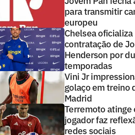
Jovem Pan fecha 
para transmitir 
europeu
Chelsea oficializa
contratação de J
Henderson por d
temporadas
Vini Jr impressio
golaço em treino 
Madrid
Terremoto atinge o
jogador faz reflex
redes sociais