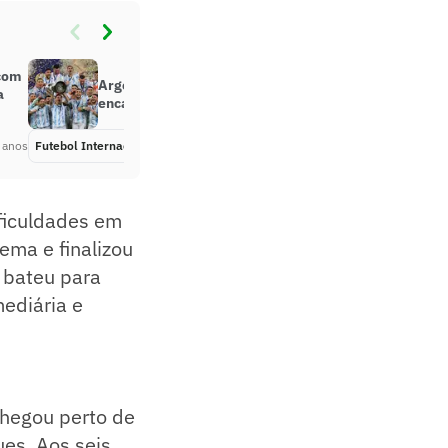
 com
Argentina é convocada para
a
encarar a Itália na Finalíssima
 anos
Futebol Internacional
Há 4 anos
ificuldades em
ema e finalizou
 bateu para
mediária e
chegou perto de
ues. Aos seis