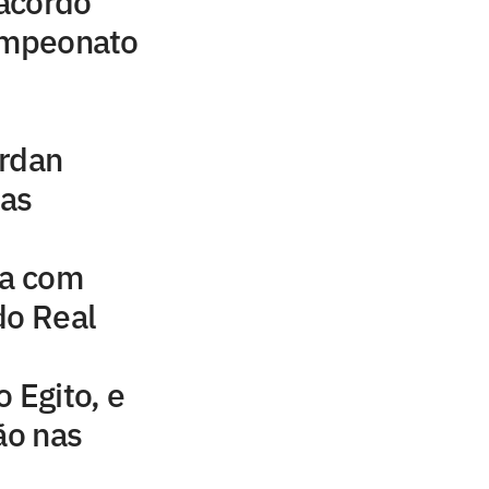
acordo
campeonato
ordan
uas
na com
do Real
 Egito, e
ão nas