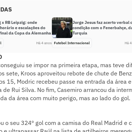
ADAS
 x RB Leipzig: onde
Jorge Jesus faz acerto verbal
, horário e escalações do
condição com o Fenerbahçe, d
 final da Copa da Alemanha
Turquia
l
Há 4 anos
Futebol Internacional
Há 4
O
conseguiu se impor na primeira etapa, mas teve d
Aos sete, Kroos aproveitou rebote de chute de Benz
Aos 15, Modric recebeu passe na entrada da área e
a de Rui Silva. No fim, Casemiro arrancou da inter
da da área com muito perigo, mas ao lado do gol.
 o seu 324º gol com a camisa do Real Madrid e 
o e ultrapassar Raúl na lista de artilheiros mereng