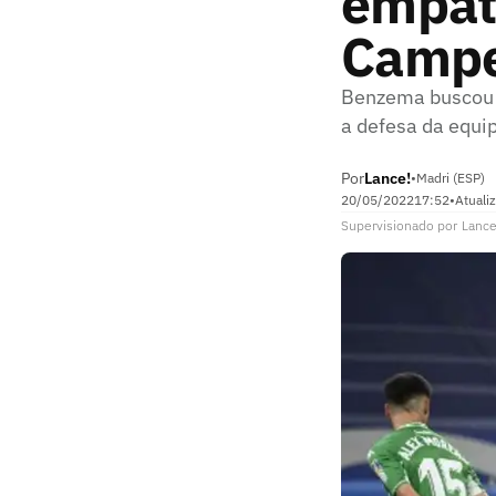
empat
Campe
Benzema buscou 
a defesa da equi
Por
Lance!
•
Madri (ESP)
20/05/2022
17:52
•
Atuali
Supervisionado
por
Lance