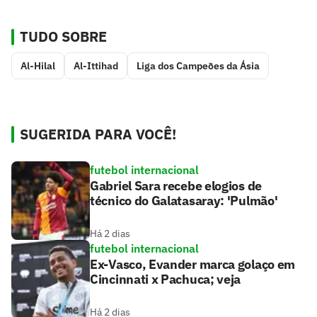
TUDO SOBRE
Al-Hilal
Al-Ittihad
Liga dos Campeões da Ásia
SUGERIDA PARA VOCÊ!
futebol internacional
Gabriel Sara recebe elogios de
técnico do Galatasaray: 'Pulmão'
Há 2 dias
futebol internacional
Ex-Vasco, Evander marca golaço em
Cincinnati x Pachuca; veja
Há 2 dias