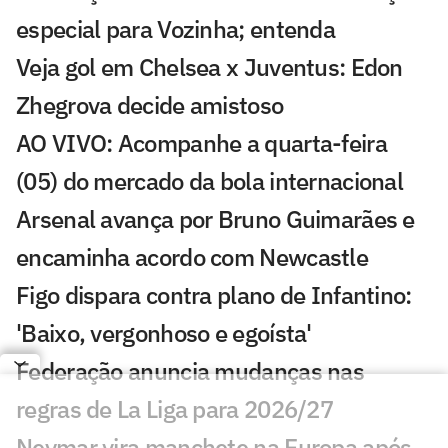
especial para Vozinha; entenda
Veja gol em Chelsea x Juventus: Edon
Zhegrova decide amistoso
AO VIVO: Acompanhe a quarta-feira
(05) do mercado da bola internacional
Arsenal avança por Bruno Guimarães e
encaminha acordo com Newcastle
Figo dispara contra plano de Infantino:
'Baixo, vergonhoso e egoísta'
Federação anuncia mudanças nas
regras de La Liga para 2026/27
Neymar vira manchete na Europa após