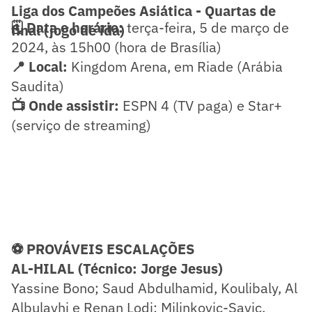
Liga dos Campeões Asiática - Quartas de
🗓️ Data e horário:
terça-feira, 5 de março de
final (jogo de ida)
2024, às 15h00 (hora de Brasília)
📍 Local:
Kingdom Arena, em Riade (Arábia
Saudita)
📺 Onde assistir:
ESPN 4 (TV paga) e Star+
(serviço de streaming)
⚽ PROVÁVEIS ESCALAÇÕES
AL-HILAL (Técnico: Jorge Jesus)
Yassine Bono; Saud Abdulhamid, Koulibaly, Al
Albulayhi e Renan Lodi; Milinkovic-Savic,