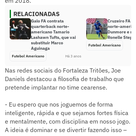
em 2018.
RELACIONADAS
Galo FA contrata
Cruzeiro FA a
quarterback norte-
norte-americ
americano Tamario
Dunmore e re
Lashawn Tufts, que vai
Ronelle Steph
substituir Marco
Futebol Americano
Aguinaga
Futebol Americano
Há 3 anos
Nas redes sociais do Fortaleza Tritões, Joe
Daniels destacou a filosofia de trabalho que
pretende implantar no time cearense.
- Eu espero que nos joguemos de forma
inteligente, rápida e que sejamos fortes física
e mentalmente, com disciplina em nosso jogo.
A ideia é dominar e se divertir fazendo isso –