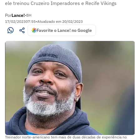
ele treinou Cruzeiro Imperadores e Recife Vikings
Por
Lance!
•
BH
17/02/2023
07:55
•
Atualizado em
20/02/2023
Favorite o Lance! no Google
Treinador norte-americano tem mais de duas décadas de experiência no