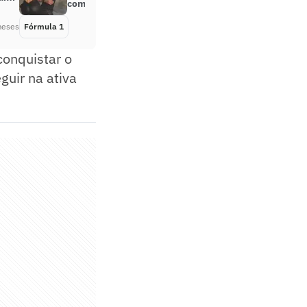
com Kim Kardashian
meses
Fórmula 1
Há 3 meses
conquistar o
guir na ativa