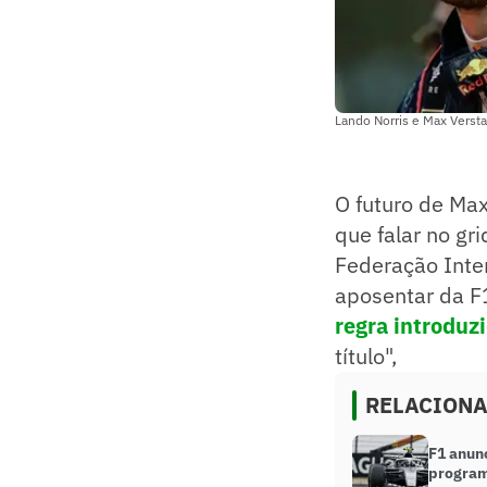
Lando Norris e Max Verst
O futuro de Ma
que falar no gr
Federação Inter
aposentar da F1
regra introduz
título",
RELACION
F1 anun
program