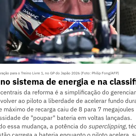
ção para o Treino Livre 1, no GP do Japão 2026 (Foto: Philip Fong/AFP)
o sistema de energia e na classif
centrais da reforma é a simplificação do gerenci
volver ao piloto a liberdade de acelerar fundo dur
te máximo de recarga caiu de 8 para 7 megajoules 
ssidade de "poupar" bateria em voltas lançadas.
o essa mudança, a potência do
superclipping
, t
ão carrega a bateria enquanto o piloto acelera, 