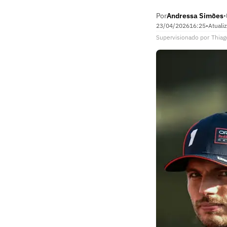
Por
Andressa Simões
•
23/04/2026
16:25
•
Atuali
Supervisionado
por
Thiag