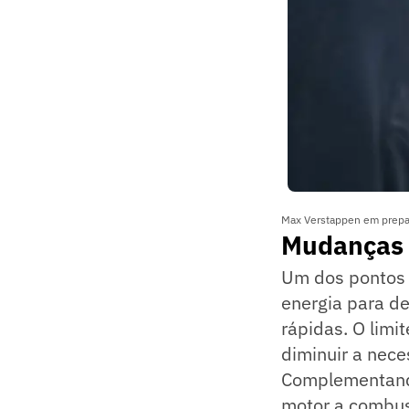
Max Verstappen em prepara
Mudanças n
Um dos pontos 
energia para de
rápidas. O limi
diminuir a nece
Complementand
motor a combust