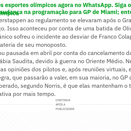
os esportes olímpicos agora no WhatsApp. Siga 
mudança na programação para GP de Miami; en
límpico
 Verstappen ao regulamento se elevaram após o Gr
o. Isso aconteceu por conta de uma batida de Ol
ânico sofreu o incidente ao desviar de Franco Cola
bateria de seu monoposto.
cou pausada em abril por conta do cancelamento d
ábia Saudita, devido à guerra no Oriente Médio. N
as opiniões dos pilotos e, após reuniões virtuais,
gra, que passarão a valer, em sua maioria, no GP
sperado, segundo Norris, é que elas mantenham o
ativa por mais tempo.
CONTINUA
APÓS A
PUBLICIDADE