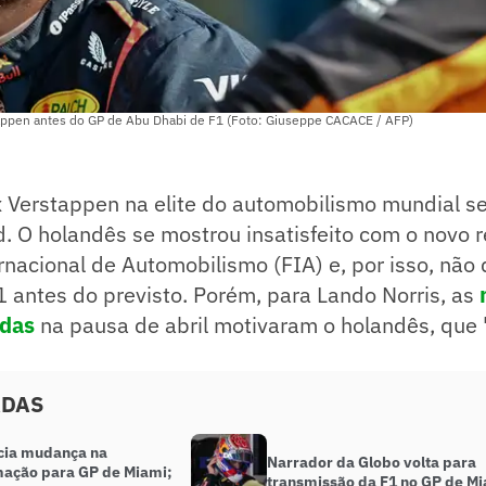
appen antes do GP de Abu Dhabi de F1 (Foto: Giuseppe CACACE / AFP)
x Verstappen na elite do automobilismo mundial s
id. O holandês se mostrou insatisfeito com o novo
nacional de Automobilismo (FIA) e, por isso, não 
 antes do previsto. Porém, para Lando Norris, as
idas
na pausa de abril motivaram o holandês, que 
ADAS
cia mudança na
Narrador da Globo volta para
ação para GP de Miami;
transmissão da F1 no GP de M