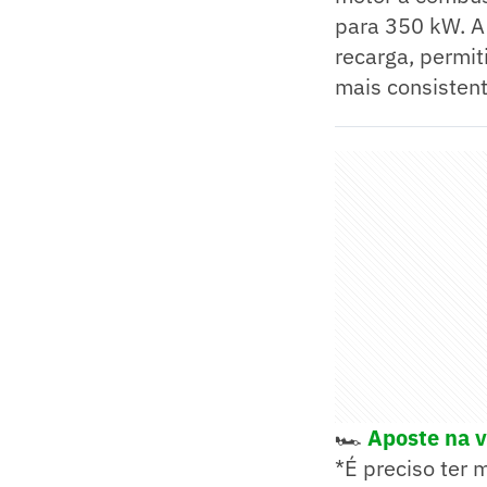
para 350 kW. A
recarga, permi
mais consistente
🏎️
Aposte na vi
*É preciso ter 