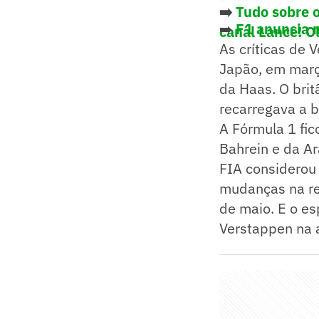
➡️
Tudo sobre 
➡️
F1 anuncia 
canal Lance! O
As críticas de
Japão, em març
da Haas. O brit
recarregava a 
A Fórmula 1 fi
Bahrein e da Ar
FIA considerou 
mudanças na re
de maio. E o e
Verstappen na 