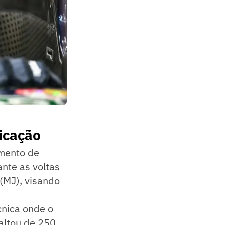
icação
amento de
ante as voltas
(MJ), visando
écnica onde o
saltou de 250