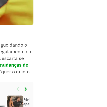
egue dando o
 regulamento da
descarta se
mudanças de
"quer o quinto
Férias da F1? Lewis Hamilton
aparece em passeio romântico
iami