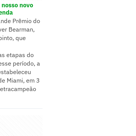
o nosso novo
tenda
ande Prêmio do
iver Bearman,
pinto, que
as etapas do
esse período, a
 estabeleceu
 de Miami, em 3
 tetracampeão