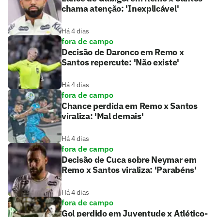
chama atenção: 'Inexplicável'
Há 4 dias
fora de campo
Decisão de Daronco em Remo x
Santos repercute: 'Não existe'
Há 4 dias
fora de campo
Chance perdida em Remo x Santos
viraliza: 'Mal demais'
Há 4 dias
fora de campo
Decisão de Cuca sobre Neymar em
Remo x Santos viraliza: 'Parabéns'
Há 4 dias
fora de campo
Gol perdido em Juventude x Atlético-