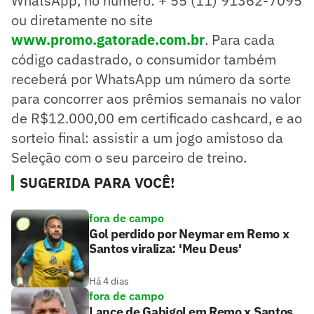
WhatsApp, no número: + 55 (11) 91362-7095
ou diretamente no site
www.promo.gatorade.com.br
. Para cada
código cadastrado, o consumidor também
receberá por WhatsApp um número da sorte
para concorrer aos prêmios semanais no valor
de R$12.000,00 em certificado cashcard, e ao
sorteio final: assistir a um jogo amistoso da
Seleção com o seu parceiro de treino.
SUGERIDA PARA VOCÊ!
fora de campo
Gol perdido por Neymar em Remo x
Santos viraliza: 'Meu Deus'
Há 4 dias
fora de campo
Lance de Gabigol em Remo x Santos