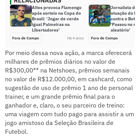
RELACIONADAS
Altos provoca Flamengo
Jornalista de
após sorteio na Copa do
atuação do Fl
Brasil: ‘Jogar de verde
contra o Botaf
igual Palmeiras na
‘Passou no m
Libertadores’
aleatório’
Fora de Campo
Há 4 anos
Fora de Campo
Por meio dessa nova ação, a marca oferecerá
milhares de prêmios diários no valor de
R$300,00** na Netshoes, prêmios semanais
no valor de R$12.000,00, em cashcard, como
sugestão de uso de prêmio 1 ano de personal
trainer, e um grande prêmio final para o
ganhador e, claro, o seu parceiro de treino:
uma viagem com tudo pago para assistir a um
jogo amistoso da Seleção Brasileira de
Futebol.