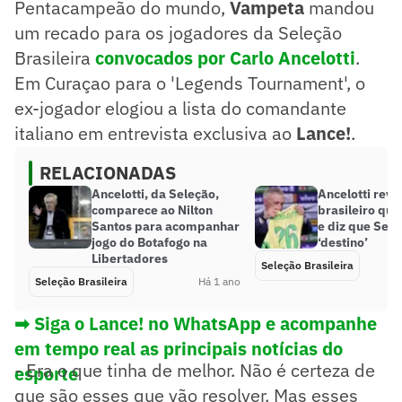
Pentacampeão do mundo,
Vampeta
mandou
um recado para os jogadores da Seleção
Brasileira
convocados por Carlo Ancelotti
.
Em Curaçao para o 'Legends Tournament', o
ex-jogador elogiou a lista do comandante
italiano em entrevista exclusiva ao
Lance!
.
RELACIONADAS
Ancelotti, da Seleção,
Ancelotti reve
comparece ao Nilton
brasileiro que
Santos para acompanhar
e diz que Sele
jogo do Botafogo na
‘destino’
Libertadores
Seleção Brasileira
Seleção Brasileira
Há 1 ano
➡ Siga o Lance! no WhatsApp e acompanhe
em tempo real as principais notícias do
- Era o que tinha de melhor. Não é certeza de
esporte
que são esses que vão resolver. Mas esses