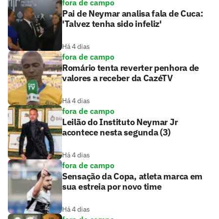
fora de campo
Pai de Neymar analisa fala de Cuca:
'Talvez tenha sido infeliz'
Há 4 dias
fora de campo
Romário tenta reverter penhora de
valores a receber da CazéTV
Há 4 dias
fora de campo
Leilão do Instituto Neymar Jr
acontece nesta segunda (3)
Há 4 dias
fora de campo
Sensação da Copa, atleta marca em
sua estreia por novo time
Há 4 dias