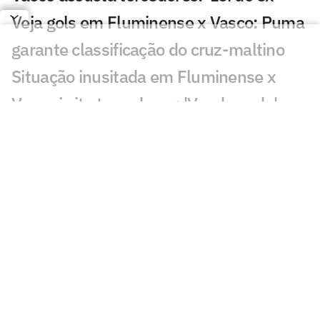
Veja gols em Fluminense x Vasco: Puma
garante classificação do cruz-maltino
Situação inusitada em Fluminense x
Vasco irrita torcedores: 'Vendo nada'
Grêmio x Mirassol: especialista aponta
erro grave da arbitragem
Decisão da arbitragem em Grêmio x
Mirassol revolta: 'Absurdo'
Veja gol de Cruzeiro x Chape: Matheus
Henrique e Kaio Jorge marcam
Torcedores pedem expulsão de jogador