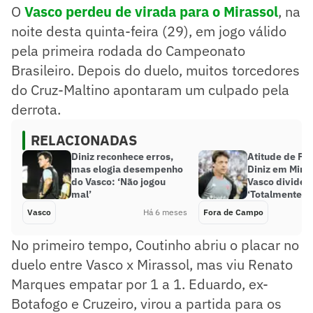
O
Vasco perdeu de virada para o Mirassol
, na
noite desta quinta-feira (29), em jogo válido
pela primeira rodada do Campeonato
Brasileiro. Depois do duelo, muitos torcedores
do Cruz-Maltino apontaram um culpado pela
derrota.
RELACIONADAS
Diniz reconhece erros,
Atitude de Fe
mas elogia desempenho
Diniz em Miras
do Vasco: ‘Não jogou
Vasco divide o
mal’
‘Totalmente’
Vasco
Há 6 meses
Fora de Campo
No primeiro tempo, Coutinho abriu o placar no
duelo entre Vasco x Mirassol, mas viu Renato
Marques empatar por 1 a 1. Eduardo, ex-
Botafogo e Cruzeiro, virou a partida para os