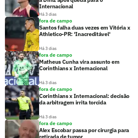
Internacional
Há 3 dias
fora de campo
Santos falha duas vezes em Vitória x
Athletico-PR: 'Inacreditável'
Há 3 dias
fora de campo
Matheus Cunha vira assunto em
Corinthians x Internacional
Há 3 dias
fora de campo
Corinthians x Internacional: decisão
da arbitragem irrita torcida
Há 3 dias
fora de campo
Alex Escobar passa por cirurgia para
retirada de tumor