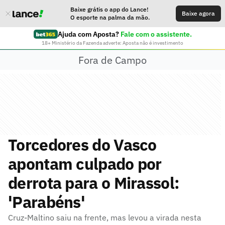
Baixe grátis o app do Lance!
Baixe agora
O esporte na palma da mão.
Ajuda com Aposta?
Fale com o assistente.
18+ Ministério da Fazenda adverte: Aposta não é investimento
Fora de Campo
Torcedores do Vasco
apontam culpado por
derrota para o Mirassol:
'Parabéns'
Cruz-Maltino saiu na frente, mas levou a virada nesta