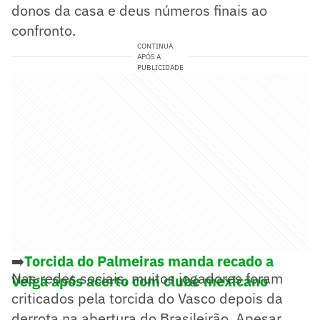
donos da casa e deus números finais ao
confronto.
CONTINUA
APÓS A
PUBLICIDADE
➡️
Torcida do Palmeiras manda recado a
Nas redes sociais, muitos jogadores foram
Veiga após acerto com clube mexicano
criticados pela torcida do Vasco depois da
derrota na abertura do Brasileirão. Apesar