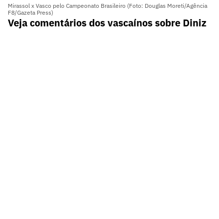
Mirassol x Vasco pelo Campeonato Brasileiro (Foto: Douglas Moreti/Agência
F8/Gazeta Press)
Veja comentários dos vascaínos sobre Diniz