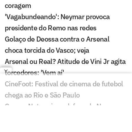
coragem
'Vagabundeando': Neymar provoca
presidente do Remo nas redes
Golaço de Deossa contra o Arsenal
choca torcida do Vasco; veja
Arsenal ou Real? Atitude de Vini Jr agita
torcedores: 'Vem aí'
CineFoot: Festival de cinema de futebol
chega ao Rio e São Paulo
Craque Neto sai em defesa do Neymar
em polêmica: 'Foi monstro'
Mauro Cezar critica Neymar em Remo x