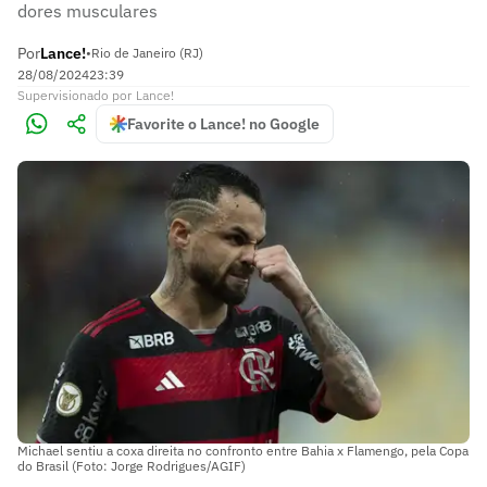
dores musculares
Por
Lance!
•
Rio de Janeiro (RJ)
28/08/2024
23:39
Supervisionado
por
Lance!
Favorite o Lance! no Google
Michael sentiu a coxa direita no confronto entre Bahia x Flamengo, pela Copa
do Brasil (Foto: Jorge Rodrigues/AGIF)