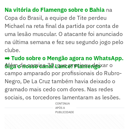
Na vitória do Flamengo sobre o Bahia
na
Copa do Brasil, a equipe de Tite perdeu
Michael na reta final da partida por conta de
uma lesão muscular. O atacante foi anunciado
na última semana e fez seu segundo jogo pelo
clube.
➡️ Tudo sobre o Mengão agora no WhatsApp.
Além do camisa 30, que precisou deixar o
Siga o nosso canal Lance! Flamengo
campo amparado por profissionais do Rubro-
Negro, De La Cruz também havia deixado o
gramado mais cedo com dores. Nas redes
sociais, os torcedores lamentaram as lesões.
CONTINUA
APÓS A
PUBLICIDADE