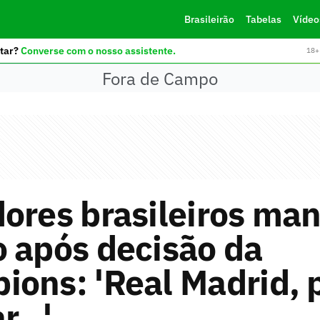
Brasileirão
Tabelas
Vídeo
tar?
Converse com o nosso assistente.
18+ 
Fora de Campo
dores brasileiros m
 após decisão da
ions: 'Real Madrid, 
ar…'