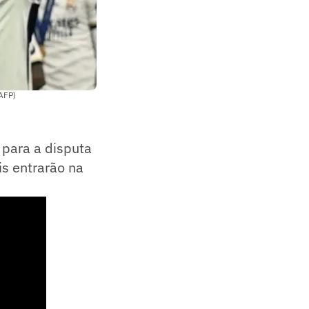
 AFP)
o para a disputa
s entrarão na