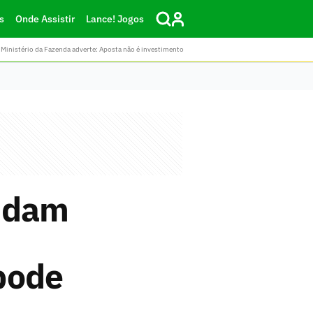
s
Onde Assistir
Lance! Jogos
Ministério da Fazenda adverte: Aposta não é investimento
andam
pode