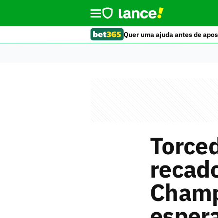
Quer uma ajuda antes de apos
Torce
recado
Champ
esper