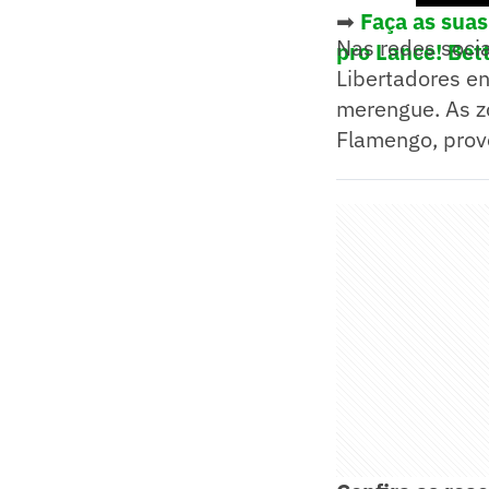
➡
Faça as sua
Nas redes socia
pro Lance! Bett
Libertadores en
merengue. As z
Flamengo, provo