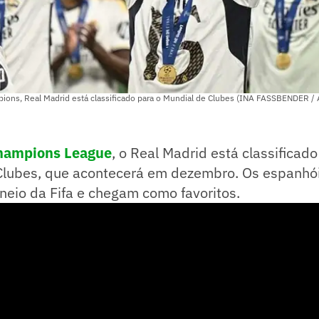
ions, Real Madrid está classificado para o Mundial de Clubes (INA FASSBENDER /
hampions League
, o Real Madrid está classificad
Clubes, que acontecerá em dezembro. Os espanhói
rneio da Fifa e chegam como favoritos.