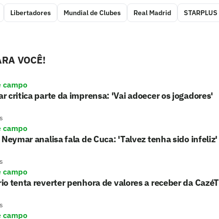
Libertadores
Mundial de Clubes
Real Madrid
STARPLUS
RA VOCÊ!
e campo
 critica parte da imprensa: 'Vai adoecer os jogadores'
s
e campo
 Neymar analisa fala de Cuca: 'Talvez tenha sido infeliz'
s
e campo
o tenta reverter penhora de valores a receber da Cazé
s
e campo