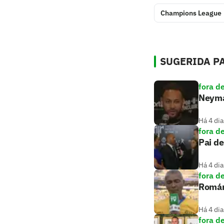
Champions League
SUGERIDA PA
fora d
Neymar
Há 4 dia
fora d
Pai de
Há 4 dia
fora d
Romári
Há 4 dia
fora d