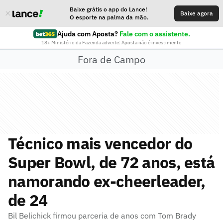
Baixe grátis o app do Lance!
Baixe agora
O esporte na palma da mão.
Ajuda com Aposta?
Fale com o assistente.
18+ Ministério da Fazenda adverte: Aposta não é investimento
Fora de Campo
Técnico mais vencedor do
Super Bowl, de 72 anos, está
namorando ex-cheerleader,
de 24
Bil Belichick firmou parceria de anos com Tom Brady