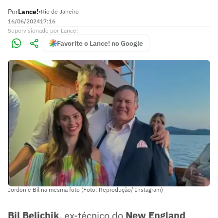
Por
Lance!
•
Rio de Janeiro
16/06/2024
17:16
Supervisionado
por
Lance!
Favorite o Lance! no Google
Jordon e Bil na mesma foto (Foto: Reprodução/ Instagram)
Bil Belichik
, ex-técnico do
New England