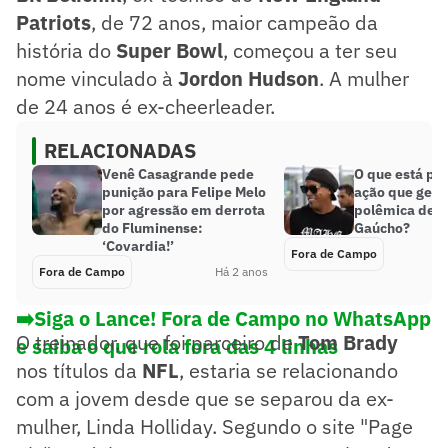
Patriots
, de 72 anos, maior campeão da
história do
Super Bowl
, começou a ter seu
nome vinculado à
Jordon Hudson
. A mulher
de 24 anos é ex-cheerleader.
RELACIONADAS
Venê Casagrande pede
O que está por
punição para Felipe Melo
ação que gerou
por agressão em derrota
polêmica de R
do Fluminense:
Gaúcho?
‘Covardia!’
Fora de Campo
Fora de Campo
Há 2 anos
➡️Siga o Lance! Fora de Campo no WhatsApp
O treinador, que foi parceiro de
Tom Brady
e saiba o que rola fora das 4 linhas
nos títulos da
NFL
, estaria se relacionando
com a jovem desde que se separou da ex-
mulher, Linda Holliday. Segundo o site "Page