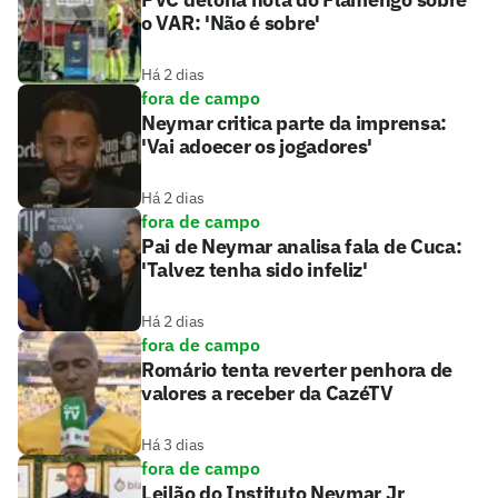
o VAR: 'Não é sobre'
Há 2 dias
fora de campo
Neymar critica parte da imprensa:
'Vai adoecer os jogadores'
Há 2 dias
fora de campo
Pai de Neymar analisa fala de Cuca:
'Talvez tenha sido infeliz'
Há 2 dias
fora de campo
Romário tenta reverter penhora de
valores a receber da CazéTV
Há 3 dias
fora de campo
Leilão do Instituto Neymar Jr