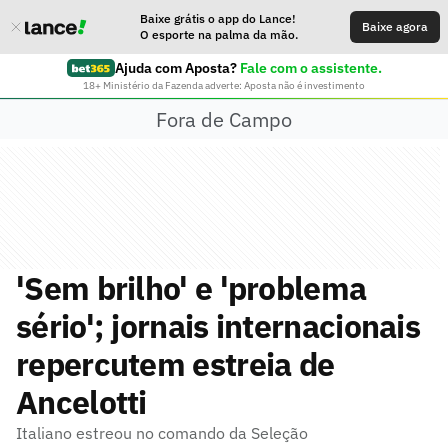
Baixe grátis o app do Lance!
Baixe agora
O esporte na palma da mão.
Ajuda com Aposta?
Fale com o assistente.
18+ Ministério da Fazenda adverte: Aposta não é investimento
Fora de Campo
'Sem brilho' e 'problema
sério'; jornais internacionais
repercutem estreia de
Ancelotti
Italiano estreou no comando da Seleção