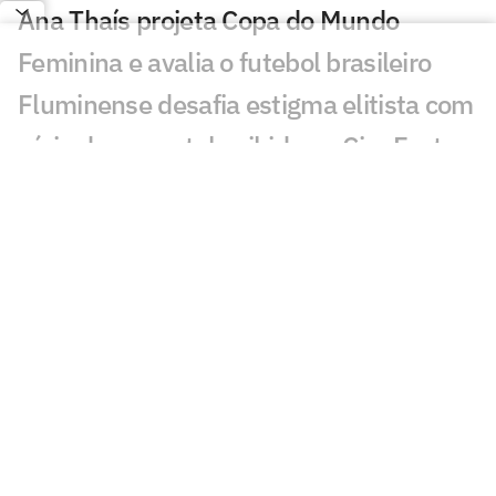
Ana Thaís projeta Copa do Mundo
Feminina e avalia o futebol brasileiro
Fluminense desafia estigma elitista com
série documental exibida no CineFoot
Craque Neto critica trio após queda do
Corinthians: 'Não dá'
Torcida do Corinthians aponta culpado
por queda para o Inter: 'Parabéns'
Atitude de Carlos Miguel irrita torcida do
Corinthians: 'Não esquece'
Torcida do Corinthians manda recado a
Diniz após queda para o Internacional