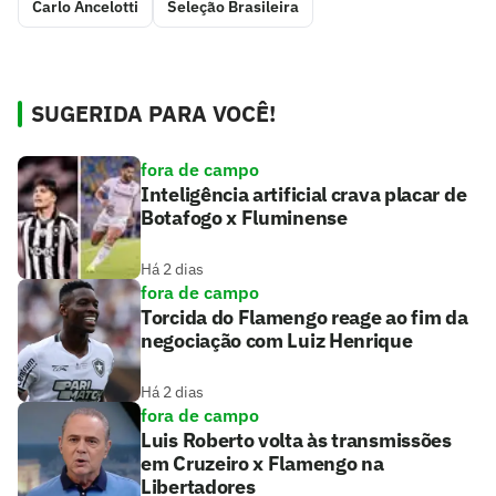
Carlo Ancelotti
Seleção Brasileira
SUGERIDA PARA VOCÊ!
fora de campo
Inteligência artificial crava placar de
Botafogo x Fluminense
Há 2 dias
fora de campo
Torcida do Flamengo reage ao fim da
negociação com Luiz Henrique
Há 2 dias
fora de campo
Luis Roberto volta às transmissões
em Cruzeiro x Flamengo na
Libertadores