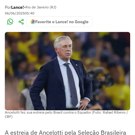
Por
Lance!
•
Rio de Janeiro (RJ)
06/06/2025
05:40
Favorite o Lance! no Google
Ancelotti fez sua estreia pelo Brasil contra o Equador (Foto: Rafael Ribeiro /
CBF)
A estreia de Ancelotti pela Seleção Brasileira