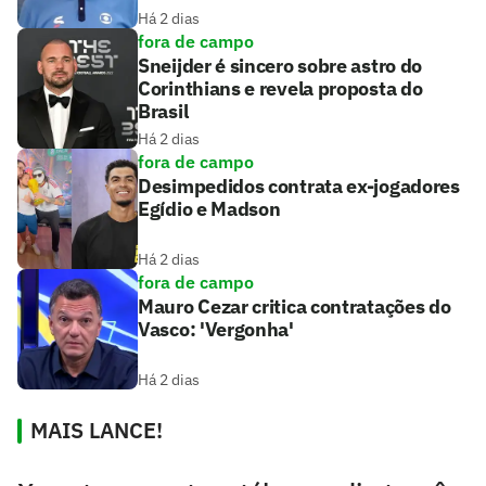
Há 2 dias
fora de campo
Sneijder é sincero sobre astro do
Corinthians e revela proposta do
Brasil
Há 2 dias
fora de campo
Desimpedidos contrata ex-jogadores
Egídio e Madson
Há 2 dias
fora de campo
Mauro Cezar critica contratações do
Vasco: 'Vergonha'
Há 2 dias
MAIS LANCE!