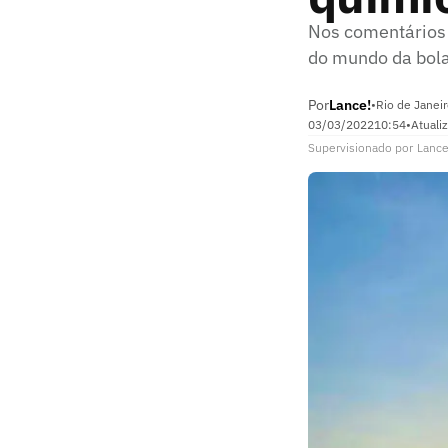
Nos comentários 
do mundo da bola
Por
Lance!
•
Rio de Janei
03/03/2022
10:54
•
Atuali
Supervisionado
por
Lance