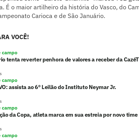
ra. É o maior artilheiro da história do Vasco, do C
Campeonato Carioca e de São Januário.
RA VOCÊ!
e campo
o tenta reverter penhora de valores a receber da Cazé
s
e campo
O: assista ao 6º Leilão do Instituto Neymar Jr.
s
e campo
ão da Copa, atleta marca em sua estreia por novo time
s
e campo