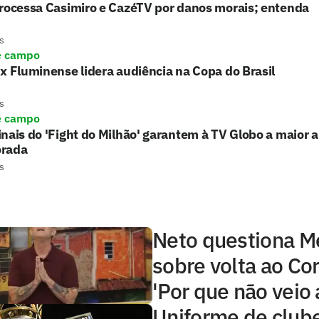
processa Casimiro e CazéTV por danos morais; entenda
s
e campo
x Fluminense lidera audiência na Copa do Brasil
s
e campo
nais do 'Fight do Milhão' garantem à TV Globo a maior 
rada
s
Neto questiona 
sobre volta ao Cor
'Por que não veio 
Uniforme de club