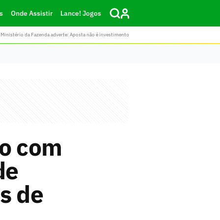
s
Onde Assistir
Lance! Jogos
Ministério da Fazenda adverte: Aposta não é investimento
to com
de
s de