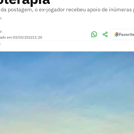
da postagem, o ex-jogador recebeu apoio de inúmeras
.
ro
Favorit
zado em
03/03/2022
11:20
!