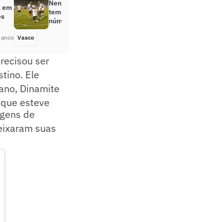
Nene e Raniel comandam início de
a em
temporada do Vasco; confira os
es
números da dupla cruz-maltina
 anos
Vasco
Há 4 anos
recisou ser
tino. Ele
 ano, Dinamite
 que esteve
agens de
deixaram suas