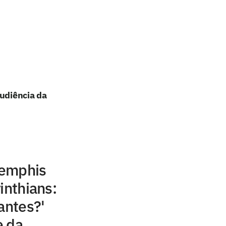
audiência da
Memphis
inthians:
antes?'
e da