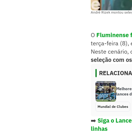
André Rizek montou seleç
O
Fluminense f
terça-feira (8)
Neste cenário, 
seleção com os
RELACION
Melhore
lances d
Mundial de Clubes
➡️
Siga o Lance
linhas