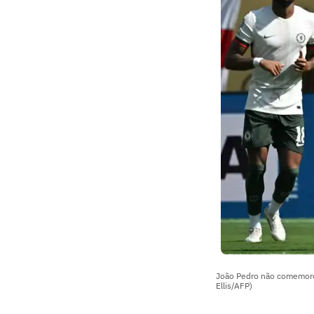
João Pedro não comemorou
Ellis/AFP)