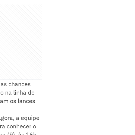
mas chances
o na linha de
oram os lances
Agora, a equipe
ara conhecer o
a (9), às 16h,