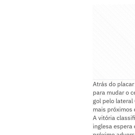
Atrás do placa
para mudar o ce
gol pelo latera
mais próximos d
A vitória class
inglesa espera 
próximo adversá