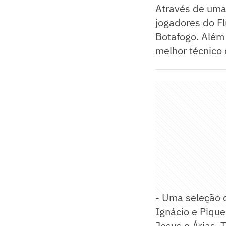
Através de uma 
jogadores do F
Botafogo. Além 
melhor técnico 
- Uma seleção d
Ignácio e Pique
Jesus e Árias. 