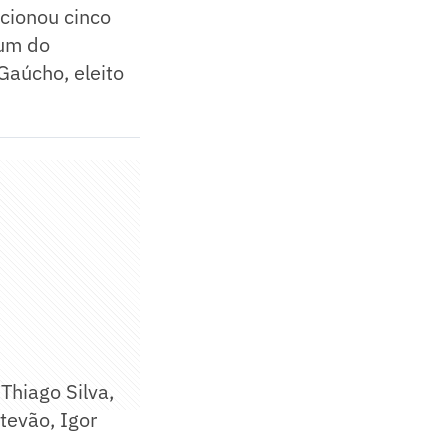
cionou cinco
 um do
Gaúcho, eleito
Thiago Silva,
stevão, Igor