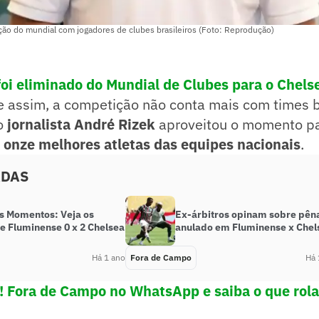
ão do mundial com jogadores de clubes brasileiros (Foto: Reprodução)
oi eliminado do Mundial de Clubes para o Chels
, e assim, a competição não conta mais com times b
o
jornalista André Rizek
aproveitou o momento pa
 onze melhores atletas das equipes nacionais
.
ADAS
s Momentos: Veja os
Ex-árbitros opinam sobre pêna
e Fluminense 0 x 2 Chelsea
anulado em Fluminense x Chel
Há 1 ano
Fora de Campo
Há 
! Fora de Campo no WhatsApp e saiba o que rola