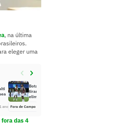
ea
, na última
rasileiros.
ra eleger uma
Botafogo usa número curioso para
lti
tirar sarro do Fluminense após
sea
eliminação
1 ano
Fora de Campo
Há 1 ano
 fora das 4