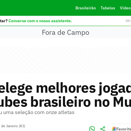
Brasileirão
Tabelas
Vídeo
tar?
Converse com o nosso assistente.
18+ 
Fora de Campo
elege melhores joga
ubes brasileiro no M
u uma seleção com onze atletas
 de Janeiro (RJ)
Favorit