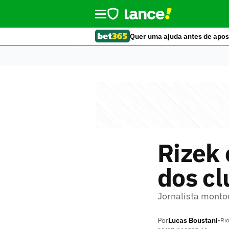
Quer uma ajuda antes de apos
Rizek 
dos cl
Jornalista monto
Por
Lucas Boustani
•
Rio