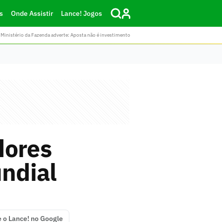
s
Onde Assistir
Lance! Jogos
Ministério da Fazenda adverte: Aposta não é investimento
dores
undial
e o Lance! no Google