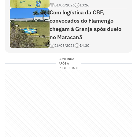
01/06/2026
10:26
Com logística da CBF,
convocados do Flamengo
chegam à Granja após duelo
no Maracanã
26/05/2026
14:30
CONTINUA
APÓS A
PUBLICIDADE