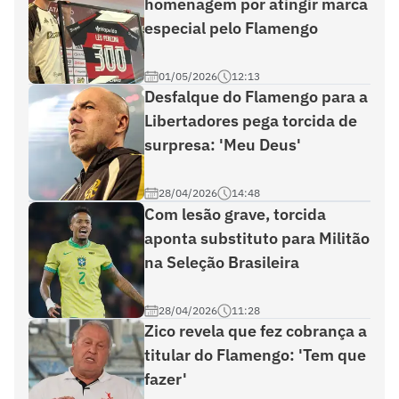
homenagem por atingir marca
especial pelo Flamengo
01/05/2026
12:13
Desfalque do Flamengo para a
Libertadores pega torcida de
surpresa: 'Meu Deus'
28/04/2026
14:48
Com lesão grave, torcida
aponta substituto para Militão
na Seleção Brasileira
28/04/2026
11:28
Zico revela que fez cobrança a
titular do Flamengo: 'Tem que
fazer'