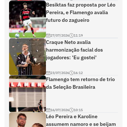
Besiktas faz proposta por Léo
Pereira, e Flamengo avalia
futuro do zagueiro
27/07/2026
11:19
Craque Neto avalia
harmonização facial dos
jogadores: 'Eu gostei'
23/07/2026
16:12
Flamengo tem retorno de trio
da Seleção Brasileira
16/07/2026
10:15
Léo Pereira e Karoline
assumem namoro e se beijam