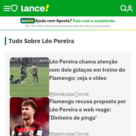
Ajuda com Aposta?
Fale com o assistente.
18+ Ministério da Fazenda adverte: Aposta não é investimento
Tudo Sobre Léo Pereira
Léo Pereira chama atenção
com dois golaços em treino do
Flamengo; veja o vídeo
03/08/2026
17:03
Flamengo recusa proposta por
Léo Pereira e web reage:
'Dinheiro de pinga'
28/07/2026
17:05