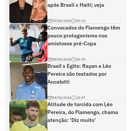
após Brasil x Haiti; veja
20/06/2026
05:10
Convocados do Flamengo têm
pouco protagonismo nos
amistosos pré-Copa
08/06/2026
05:30
Brasil x Egito: Rayan e Léo
Pereira são testados por
Ancelotti
04/06/2026
18:47
Atitude de torcida com Léo
Pereira, do Flamengo, chama
atenção: 'Diz muito'