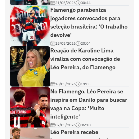
21/05/2026
00:44
Flamengo parabeniza
jogadores convocados para
seleção brasileira: 'O trabalho
devolve'
18/05/2026
20:04
Reação de Karoline Lima
viraliza com convocação de
Léo Pereira, do Flamengo
18/05/2026
19:03
No Flamengo, Léo Pereira se
inspira em Danilo para buscar
vaga na Copa: 'Muito
inteligente'
02/05/2026
06:10
Léo Pereira recebe