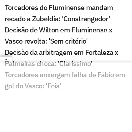
Torcedores do Fluminense mandam
recado a Zubeldía: 'Constrangedor'
Decisão de Wilton em Fluminense x
Vasco revolta: 'Sem critério'
Decisão da arbitragem em Fortaleza x
Palmeiras choca: 'Claríssimo'
Torcedores enxergam falha de Fábio em
gol do Vasco: 'Feia'
Golaço de Brenner em Fluminense x
Vasco assusta torcedores: 'Lei do ex'
Veja gols em Fluminense x Vasco: Puma
garante classificação do cruz-maltino