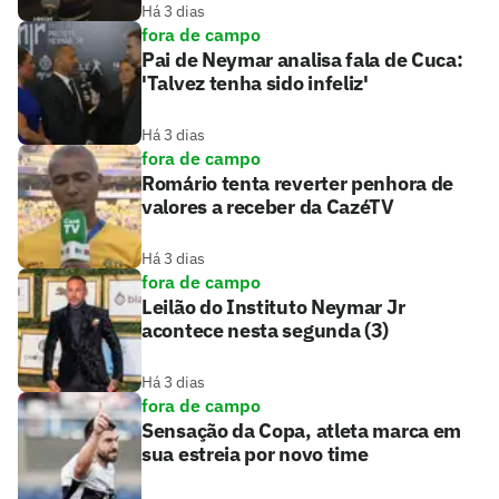
Há 3 dias
fora de campo
Pai de Neymar analisa fala de Cuca:
'Talvez tenha sido infeliz'
Há 3 dias
fora de campo
Romário tenta reverter penhora de
valores a receber da CazéTV
Há 3 dias
fora de campo
Leilão do Instituto Neymar Jr
acontece nesta segunda (3)
Há 3 dias
fora de campo
Sensação da Copa, atleta marca em
sua estreia por novo time