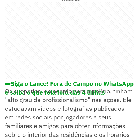
➡️Siga o Lance! Fora de Campo no WhatsApp
Os suspeitos, de acordo com a polícia, tinham
e saiba o que rola fora das 4 linhas
"alto grau de profissionalismo" nas ações. Ele
estudavam vídeos e fotografias publicados
em redes sociais por jogadores e seus
familiares e amigos para obter informações
sobre o interior das residências e os horários