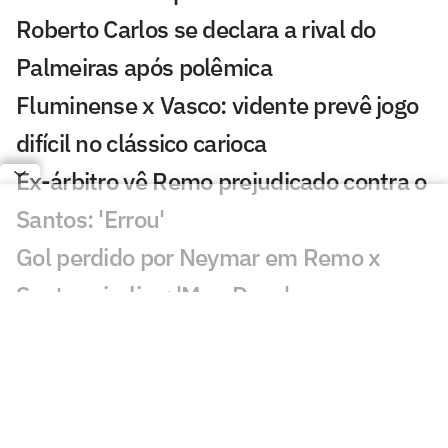
Roberto Carlos se declara a rival do
Palmeiras após polêmica
Fluminense x Vasco: vidente prevê jogo
difícil no clássico carioca
Ex-árbitro vê Remo prejudicado contra o
Santos: 'Errou'
Gol perdido por Neymar em Remo x
Santos viraliza: 'Meu Deus'
Lance de Gabigol em Remo x Santos
chama atenção: 'Inexplicável'
Decisão de Daronco em Remo x Santos
repercute: 'Não existe'