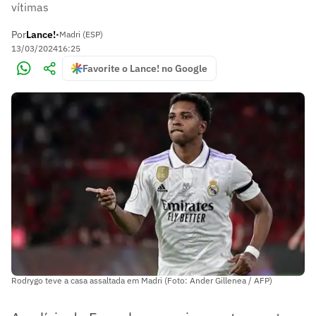
vítimas
Por
Lance!
•
Madri (ESP)
13/03/2024
16:25
Favorite o Lance! no Google
Rodrygo teve a casa assaltada em Madri (Foto: Ander Gillenea / AFP)