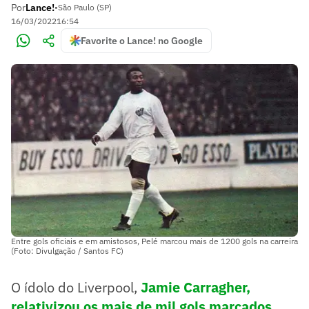
Por
Lance!
•
São Paulo (SP)
16/03/2022
16:54
Favorite o Lance! no Google
Entre gols oficiais e em amistosos, Pelé marcou mais de 1200 gols na carreira
(Foto: Divulgação / Santos FC)
O ídolo do Liverpool,
Jamie Carragher,
relativizou os mais de mil gols marcados