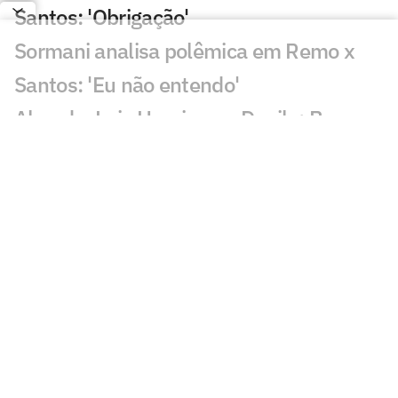
Santos: 'Obrigação'
Sormani analisa polêmica em Remo x
Santos: 'Eu não entendo'
Almada, Luiz Henrique e Danilo: Braune
é sincero sobre negociações
Patrocinador do Corinthians negocia
transmissão de torneio
Goiás comete gafe nas redes sociais em
post para ídolo
Europeus reagem a Estevão em Chelsea
x Juventus: 'Precisa'
Veja gol em Chelsea x Juventus: Edon