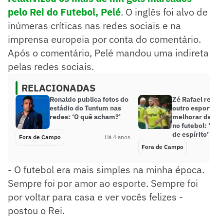
pelo Rei do Futebol, Pelé
. O inglês foi alvo de
inúmeras críticas nas redes sociais e na
imprensa europeia por conta do comentário.
Após o comentário, Pelé mandou uma indireta
pelas redes sociais.
RELACIONADAS
Ronaldo publica fotos do
Zé Rafael rev
estádio do Tuntum nas
outro esporte 
redes: ‘O quê acham?’
melhorar de
no futebol: ‘M
de espírito’
Fora de Campo
Há 4 anos
Fora de Campo
- O futebol era mais simples na minha época.
Sempre foi por amor ao esporte. Sempre foi
por voltar para casa e ver vocês felizes -
postou o Rei.