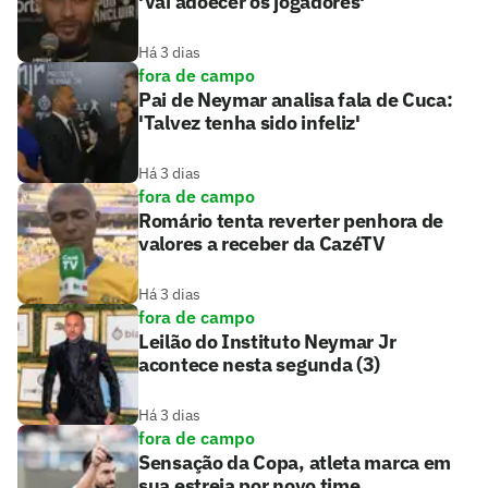
'Vai adoecer os jogadores'
Há 3 dias
fora de campo
Pai de Neymar analisa fala de Cuca:
'Talvez tenha sido infeliz'
Há 3 dias
fora de campo
Romário tenta reverter penhora de
valores a receber da CazéTV
Há 3 dias
fora de campo
Leilão do Instituto Neymar Jr
acontece nesta segunda (3)
Há 3 dias
fora de campo
Sensação da Copa, atleta marca em
sua estreia por novo time