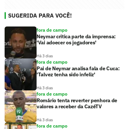
SUGERIDA PARA VOCÊ!
fora de campo
Neymar critica parte da imprensa:
'Vai adoecer os jogadores'
Há 3 dias
fora de campo
Pai de Neymar analisa fala de Cuca:
'Talvez tenha sido infeliz'
Há 3 dias
fora de campo
Romário tenta reverter penhora de
valores a receber da CazéTV
Há 3 dias
fora de campo