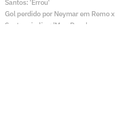
Santos: 'Errou'
Gol perdido por Neymar em Remo x
Santos viraliza: 'Meu Deus'
Lance de Gabigol em Remo x Santos
chama atenção: 'Inexplicável'
Decisão de Daronco em Remo x Santos
repercute: 'Não existe'
Chance perdida em Remo x Santos
viraliza: 'Mal demais'
Decisão de Cuca sobre Neymar em
Remo x Santos viraliza: 'Parabéns'
Gol perdido em Juventude x Atlético-