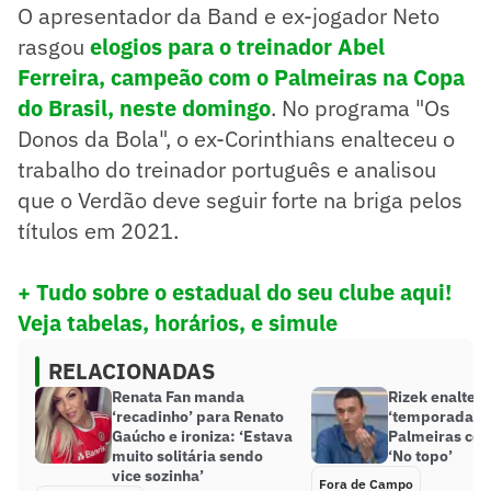
O apresentador da Band e ex-jogador Neto
rasgou
elogios para o treinador Abel
Ferreira, campeão com o Palmeiras na Copa
do Brasil, neste domingo
. No programa "Os
Donos da Bola", o ex-Corinthians enalteceu o
trabalho do treinador português e analisou
que o Verdão deve seguir forte na briga pelos
títulos em 2021.
+ Tudo sobre o estadual do seu clube aqui!
Veja tabelas, horários, e simule
RELACIONADAS
Renata Fan manda
Rizek enaltec
‘recadinho’ para Renato
‘temporada gl
Gaúcho e ironiza: ‘Estava
Palmeiras com
muito solitária sendo
‘No topo’
vice sozinha’
Fora de Campo