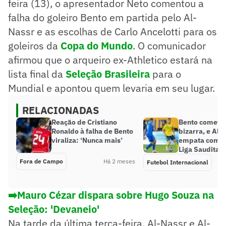
feira (13), o apresentador Neto comentou a
falha do goleiro Bento em partida pelo Al-
Nassr e as escolhas de Carlo Ancelotti para os
goleiros da
Copa do Mundo
. O comunicador
afirmou que o arqueiro ex-Athletico estará na
lista final da
Seleção Brasileira
para o
Mundial e apontou quem levaria em seu lugar.
RELACIONADAS
Reação de Cristiano
Bento comete 
Ronaldo à falha de Bento
bizarra, e Al-
viraliza: ‘Nunca mais’
empata com Al
Liga Saudita
Fora de Campo
Há 2 meses
Futebol Internacional
➡️Mauro Cézar dispara sobre Hugo Souza na
Seleção: 'Devaneio'
Na tarde da última terça-feira, Al-Nassr e Al-