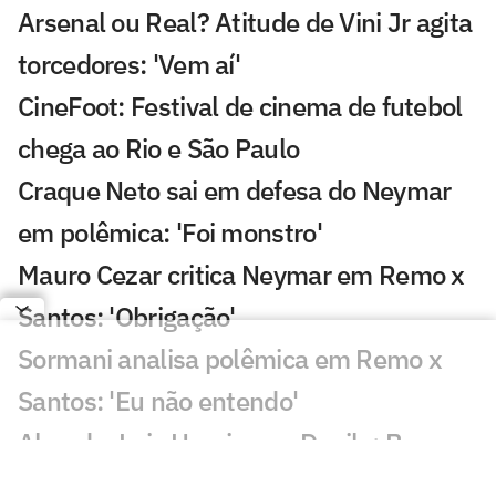
Arsenal ou Real? Atitude de Vini Jr agita
torcedores: 'Vem aí'
CineFoot: Festival de cinema de futebol
chega ao Rio e São Paulo
Craque Neto sai em defesa do Neymar
em polêmica: 'Foi monstro'
Mauro Cezar critica Neymar em Remo x
Santos: 'Obrigação'
Sormani analisa polêmica em Remo x
Santos: 'Eu não entendo'
Almada, Luiz Henrique e Danilo: Braune
é sincero sobre negociações