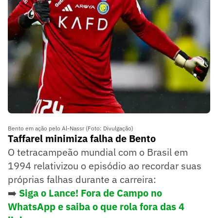
Bento em ação pelo Al-Nassr (Foto: Divulgação)
Taffarel minimiza falha de Bento
O tetracampeão mundial com o Brasil em
1994 relativizou o episódio ao recordar suas
próprias falhas durante a carreira:
➡️
Siga o Lance! Fora de Campo no
WhatsApp e saiba o que rola fora das 4